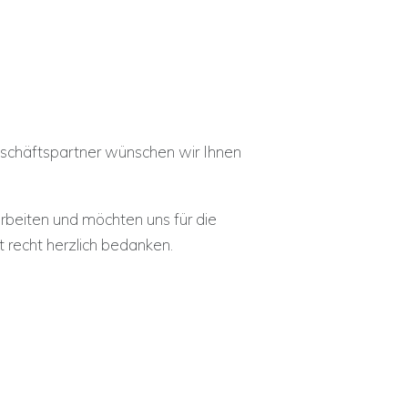
eschäftspartner wünschen wir Ihnen
beiten und möchten uns für die
recht herzlich bedanken.