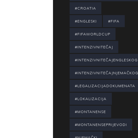
#CROATIA
#ENGLESKI
#FIFA
#FIFAWORLDCUP
#INTENZIVNITEČAJ
#INTENZIVNITEČAJENGLESKOG
#INTENZIVNITEČAJNJEMAČKO
#LEGALIZACIJADOKUMENATA
#LOKALIZACIJA
#MONTANENSE
#MONTANENSEPRIJEVODI
#NJEMAČKI