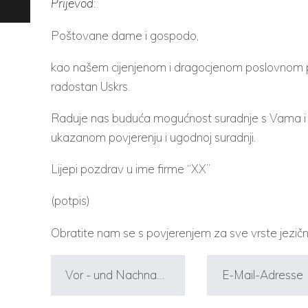
Prijevod
:
Poštovane dame i gospodo,
kao našem cijenjenom i dragocjenom poslovnom p
radostan Uskrs.
Raduje nas buduća mogućnost suradnje s Vama i ž
ukazanom povjerenju i ugodnoj suradnji.
Lijepi pozdrav u ime firme “XX”
(potpis)
Obratite nam se s povjerenjem za sve vrste jezičn