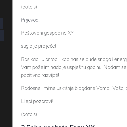
(potpis)
Prijevod
:
Poštovani gospodine XY
stiglo je proljeće!
Bas kao i u prirodi i kod nas se bude snaga i energij
Vam poželim nadalje uspješnu godinu. Nadam se, 
pozitivno razvijati!
Radosne i mirne uskršnje blagdane Vama i Vašoj ob
Lijepi pozdravi!
(potpis)