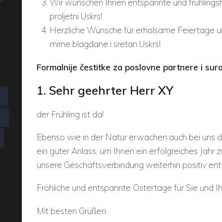
Wir wünschen Ihnen entspannte und frühlingsh
proljetni Uskrs!
Herzliche Wünsche für erholsame Feiertage un
mirne blagdane i sretan Uskrs!
Formalnije čestitke za poslovne partnere i sur
1. Sehr geehrter Herr XY
der Frühling ist da!
G
Ebenso wie in der Natur erwachen auch bei uns di
ein guter Anlass, um Ihnen ein erfolgreiches Jahr 
unsere Geschäftsverbindung weiterhin positiv ent
Fröhliche und entspannte Ostertage für Sie und Ih
Mit besten Grüßen