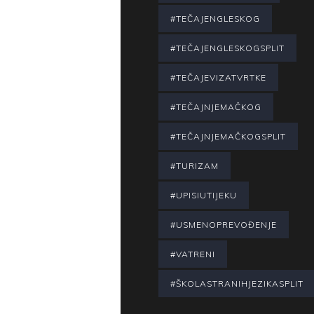
#TEČAJENGLESKOG
#TEČAJENGLESKOGSPLIT
#TEČAJEVIZATVRTKE
#TEČAJNJEMAČKOG
#TEČAJNJEMAČKOGSPLIT
#TURIZAM
#UPISIUTIJEKU
#USMENOPREVOĐENJE
#VATRENI
#ŠKOLASTRANIHJEZIKASPLIT