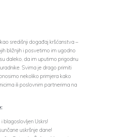
i kao središnji događaj kršćanstva –
jih bližnjih i posvetimo im ugodno
ko su daleko, da im uputimo prigodnu
 suradnike. Svima je drago primiti
onosimo nekoliko primjera kako
radnicima ili poslovnim partnerima na
e:
i blagoslovljen Uskrs!
sunčane uskršnje dane!