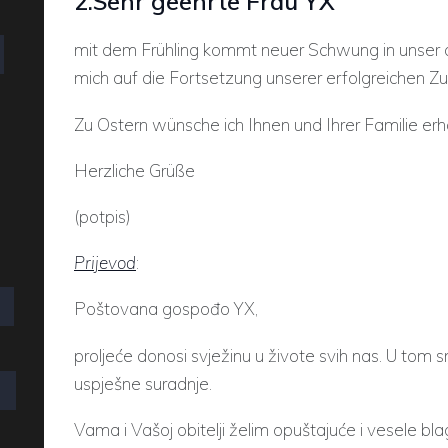
2.Sehr geehrte Frau YX
mit dem Frühling kommt neuer Schwung in unser al
mich auf die Fortsetzung unserer erfolgreichen 
Zu Ostern wünsche ich Ihnen und Ihrer Familie erh
Herzliche Grüße
(potpis)
Prijevod
:
Poštovana gospođo YX,
proljeće donosi svježinu u živote svih nas. U tom
uspješne suradnje.
Vama i Vašoj obitelji želim opuštajuće i vesele bl