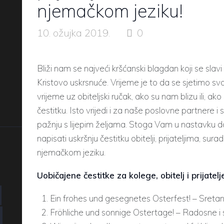
njemačkom jeziku!
10. ožujka 2019.
0
Bliži nam se najveći kršćanski blagdan koji se slav
Kristovo uskrsnuće. Vrijeme je to da se sjetimo svo
vrijeme uz obiteljski ručak, ako su nam blizu ili, a
čestitku. Isto vrijedi i za naše poslovne partnere i
pažnju s lijepim željama. Stoga Vam u nastavku d
napisati uskršnju čestitku obitelji, prijateljima, su
njemačkom jeziku.
Uobičajene čestitke za kolege, obitelj i prijatelj
Ein frohes und gesegnetes Osterfest! – Sretan 
Fröhliche und sonnige Ostertage! – Radosne i 