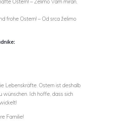
afte Ostern! – Želimo Vam miran,
d frohe Ostern! – Od srca želimo
adnike:
e Lebenskräfte. Ostern ist deshalb
zu wünschen. Ich hoffe, dass sich
wickelt!
re Familie!