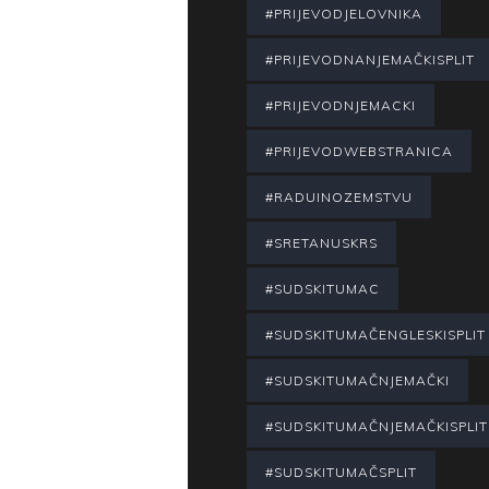
#PRIJEVODJELOVNIKA
#PRIJEVODNANJEMAČKISPLIT
#PRIJEVODNJEMACKI
#PRIJEVODWEBSTRANICA
#RADUINOZEMSTVU
#SRETANUSKRS
#SUDSKITUMAC
#SUDSKITUMAČENGLESKISPLIT
#SUDSKITUMAČNJEMAČKI
#SUDSKITUMAČNJEMAČKISPLIT
#SUDSKITUMAČSPLIT