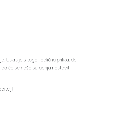
a. Uskrs je s toga, odlična prilika, da
da će se naša suradnja nastaviti
itelji!