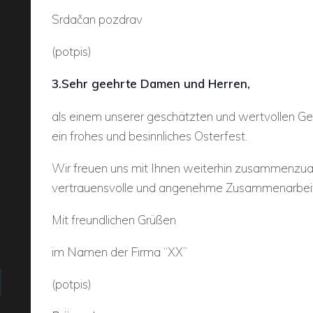
Srdačan pozdrav
(potpis)
3.Sehr geehrte Damen und Herren,
als einem unserer geschätzten und wertvollen G
ein frohes und besinnliches Osterfest.
Wir freuen uns mit Ihnen weiterhin zusammenzuar
vertrauensvolle und angenehme Zusammenarbeit 
Mit freundlichen Grüßen
im Namen der Firma “XX”
(potpis)