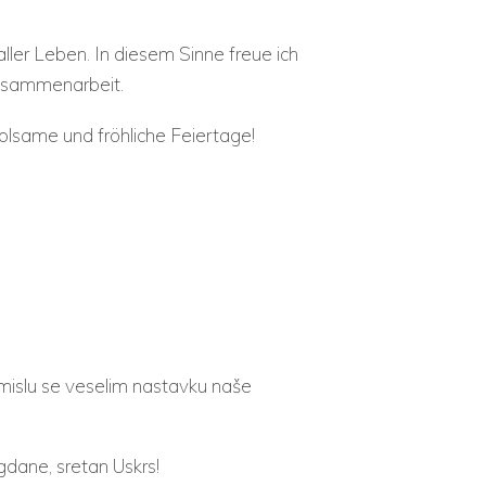
ler Leben. In diesem Sinne freue ich
Zusammenarbeit.
olsame und fröhliche Feiertage!
 smislu se veselim nastavku naše
agdane, sretan Uskrs!