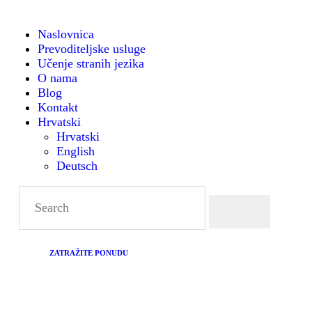
NASLOVNICA
Naslovnica
Prevoditeljske usluge
PREVODITELJSKE
Montanense - strani jezici, tumači i prevoditelji
Učenje stranih jezika
O nama
USLUGE
Blog
Kontakt
Hrvatski
UČENJE STRANIH
Hrvatski
English
JEZIKA
Deutsch
O NAMA
BLOG
ZATRAŽITE PONUDU
KONTAKT