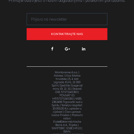
Primajte obavijesti o našim događanjima i posebnim ponudama.
Montanense d.o.o. |
Adresa: Ulica Matice
hrvatske 15, 4. kat
(zgrada IGH), 21 000
Split | Sjedište: Gospe od
mira 19, 21 311 Stobreč
OIB: 57373245393 |
PDV/VAT ID:
HR57373245393 | MBS:
2362406 Trgovački sud u
Splitu | Temeljni kapital:
20.000,00 Kn, uplaćen u
cijelosti | Član uprave:
Ivana Prodan | Poslovni
račun:
Erste&Steiermärkische
Bank d.d., Rijeka |
SWIFT/BIC: ESBCHR22 |
IBAN: