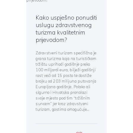
Kako uspješno ponuditi
uslugu zdravstvenog
turizma kvalitetnim
prijevodom?
Zdravstveni turizam specifična je
grana turizma koja na turističkom
tržištu uprihodi godišnje preko
100 milijardi eura, bilježi godišnji
rast veći od 15 posto te dostiže
brojku od 203 milijuna putovanja
Europljana godišnje. Polako ali
sigurno i Hrvatska pronalazi
svoje mjesto pod tim “tržišnim
suncem” jer kroz zdravstveni
turizam, gostima omogućuje…