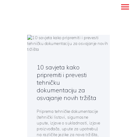
Montanense - strani jezici, tumači i
prevoditelji
NASLOVNICA
PREVODITELJSKE USLUGE
10 savjeta kako
UČENJE STRANIH JEZIKA
pripremiti i prevesti
O NAMA
tehničku
BLOG
dokumentaciju za
KONTAKT
osvajanje novih tržišta
HRVATSKI
Priprema tehničke dokumentacije
(tehnički listovi, sigurnosne
upute, izjave o sukladnosti, izjave
proizvođača, upute za upotrebu)
na različite jezike za nova tržišta,