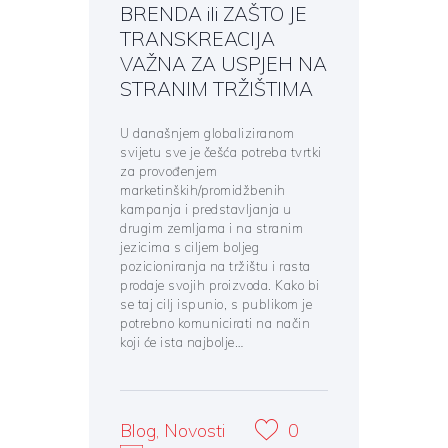
BRENDA ili ZAŠTO JE
TRANSKREACIJA
VAŽNA ZA USPJEH NA
STRANIM TRŽIŠTIMA
U današnjem globaliziranom
svijetu sve je češća potreba tvrtki
za provođenjem
marketinških/promidžbenih
kampanja i predstavljanja u
drugim zemljama i na stranim
jezicima s ciljem boljeg
pozicioniranja na tržištu i rasta
prodaje svojih proizvoda. Kako bi
se taj cilj ispunio, s publikom je
potrebno komunicirati na način
koji će ista najbolje…
Blog
,
Novosti
0