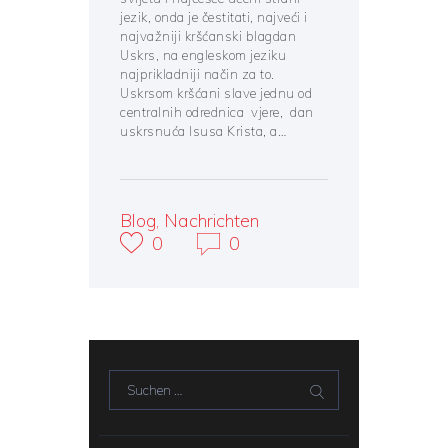
jezik, onda je čestitati, najveći i
najvažniji kršćanski blagdan
Uskrs, na engleskom jeziku
najprikladniji način za to.
Uskrsom kršćani slave jednu od
centralnih odrednica vjere, dan
uskrsnuća Isusa Krista, a…
Blog
,
Nachrichten
0
0
Suchen nach: