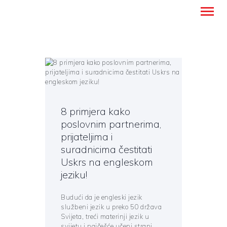
Montanense - strani jezici, tumači i
prevoditelji
TITELSEITE
ÜBERSETZUNGSDIENSTE
8 primjera kako
FREMDSPRACHENUNTER
poslovnim partnerima,
RICHT
prijateljima i
ÜBER UNS
suradnicima čestitati
BLOG
Uskrs na engleskom
KONTAKT
jeziku!
DEUTSCH
Budući da je engleski jezik
službeni jezik u preko 50 država
Svijeta, treći materinji jezik u
svijetu i najčešće učeni strani