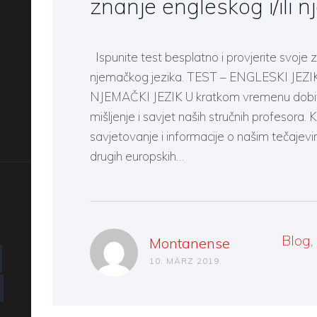
znanje engleskog i/ili 
Ispunite test besplatno i provjerite svoje zn
njemačkog jezika. TEST – ENGLESKI JEZIK
NJEMAČKI JEZIK U kratkom vremenu dobit ć
mišljenje i savjet naših stručnih profesora.
savjetovanje i informacije o našim tečajev
drugih europskih…
Blog
,
Montanense
10. MÄRZ 2019.