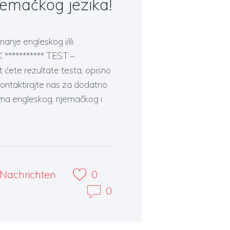
njemačkog jezika!
anje engleskog i/ili
 *********** TEST –
ete rezultate testa, opisno
 Kontaktirajte nas za dodatno
ima engleskog, njemačkog i
Nachrichten
0
0