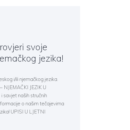
rovjeri svoje
njemačkog jezika!
skog i/ili njemačkog jezika.
 – NJEMAČKI JEZIK U
i savjet naših stručnih
nformacije o našim tečajevima
ezika! UPISI U LJETNI