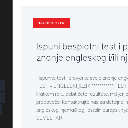
NACHRICHTEN
Ispuni besplatni test i p
znanje engleskog i/ili 
Ispunite test i provjerite svoje znanje engle
TEST – ENGLESKI JEZIK *********** TEST
kratkom roku dobit ćete rezultate, mišljenje 
G
predavača. Kontaktirajte nas za detaljne i
engleskog, njemačkog i ostalih europskih j
SEMESTAR…