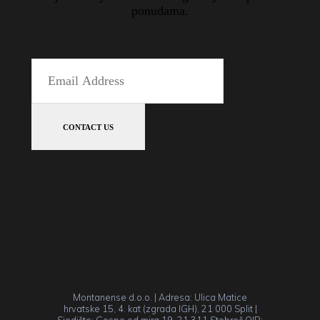
ponudama.
Montanense d.o.o. | Adresa: Ulica Matice
hrvatske 15, 4. kat (zgrada IGH), 21 000 Split |
Sjedište: Gospe od mira 19, 21 311 Stobreč OIB: