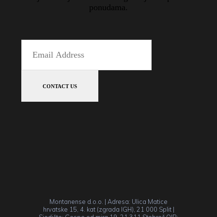
ponudama.
Montanense d.o.o. | Adresa: Ulica Matice
hrvatske 15, 4. kat (zgrada IGH), 21 000 Split |
Sjedište: Gospe od mira 19, 21 311 Stobreč OIB: