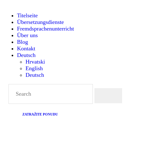
TITELSEITE
Titelseite
Übersetzungsdienste
ÜBERSETZUNGSDIENST
Montanense - strani jezici, tumači i prevoditelji
Fremdsprachenunterricht
Über uns
FREMDSPRACHENUNTE
Blog
Kontakt
Deutsch
RICHT
Hrvatski
English
Deutsch
ÜBER UNS
BLOG
KONTAKT
ZATRAŽITE PONUDU
DEUTSCH