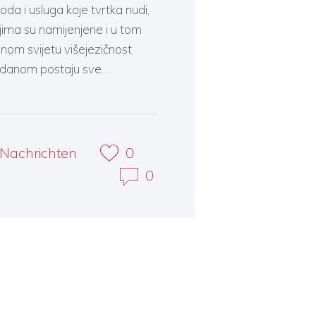
oda i usluga koje tvrtka nudi,
ojima su namijenjene i u tom
nom svijetu višejezičnost
m danom postaju sve…
Nachrichten
0
0