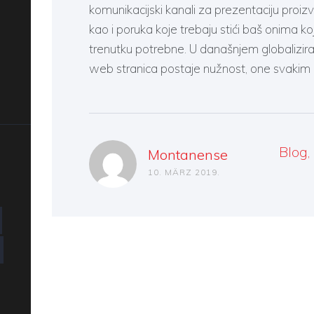
komunikacijski kanali za prezentaciju proizv
kao i poruka koje trebaju stići baš onima k
trenutku potrebne. U današnjem globalizira
web stranica postaje nužnost, one svaki
Blog
,
Montanense
10. MÄRZ 2019.