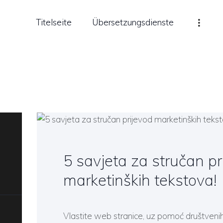
ITELSEITE
Titelseite
Übersetzungsdienste
BERSETZUNGSDIENSTE
e - strani jezici, tumači i pr
REMDSPRACHENUNTE
RICHT
BER UNS
LOG
BLOG
NACHRICHTEN
5 savjeta za stručan pr
ONTAKT
marketinških tekstova!
EUTSCH
Vlastite web stranice, uz pomoć društvenih