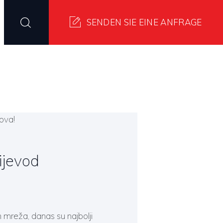
SENDEN SIE EINE ANFRAGE
evoditelji
ijevod
 mreža, danas su najbolji