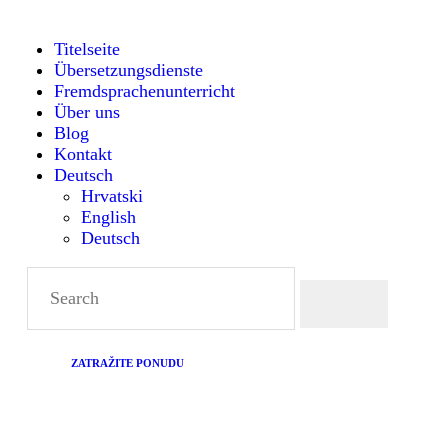
TI
Titelseite
Übersetzungsdienste
Ü
Fremdsprachenunterricht
Über uns
F
Blog
Kontakt
Deutsch
RI
Hrvatski
English
Deutsch
Ü
B
K
ZATRAŽITE PONUDU
D