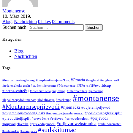
Montanense
10. März 2019.
Blog
,
Nachrichten
0
Likes
0
Comments
Suchen nach:
Kategorien
Blog
Nachrichten
Tags
#Croatia
#besplatnitestengleskog
#besplatnitestnjemačkog
#engleski
#engleskijezik
#FIFAworldcup
#tečajengleskogsplit #student #erasums #Montanense
#FIFA
#intenzivnitečaj
#intenzivnitečajengleskog
#intenzivnitečajnjemačkog
#montanense
#legalizacijadokumenata
#lokalizacija
#marketing
#Montanenseprijevodi
#njemački
#ovjereniprijevod
#ovjereniprijevodengleski
#poslovniengleskisplit
#ovjereniprijevodnjemacki
#prijevodi
#prevoditeljisplit
#prevođenje
#prijevod
#prijevodengleski
#prijevodwebstranica
#prijevodjelovnika
#prijevodnjemacki
#raduinozemstvu
#sudskitumac
#sretanuskrs
#stranijezici