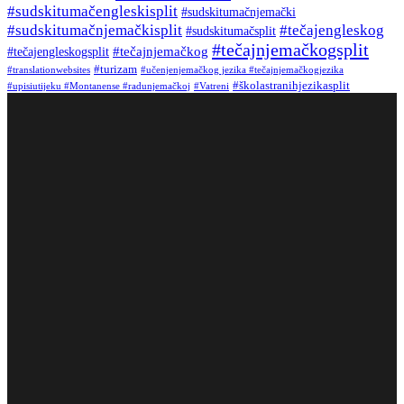
#sudskitumačengleskisplit
#sudskitumačnjemački
#tečajengleskog
#sudskitumačnjemačkisplit
#sudskitumačsplit
#tečajnjemačkogsplit
#tečajnjemačkog
#tečajengleskogsplit
#turizam
#translationwebsites
#učenjenjemačkog jezika #tečajnjemačkogjezika
#školastranihjezikasplit
#upisiutijeku #Montanense #radunjemačkoj
#Vatreni