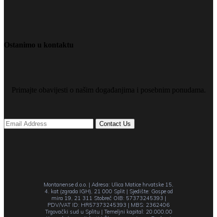
Ostanimo u kontaktu
Primajte obavijesti o našim događanjima i posebnim ponudama.
Montanense d.o.o. | Adresa: Ulica Matice hrvatske 15,
4. kat (zgrada IGH), 21 000 Split | Sjedište: Gospe od
mira 19, 21 311 Stobreč OIB: 57373245393 |
PDV/VAT ID: HR57373245393 | MBS: 2362406
Trgovački sud u Splitu | Temeljni kapital: 20.000,00