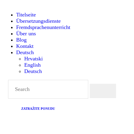
TITELSEITE
Titelseite
Übersetzungsdienste
ÜBERSETZUNGSDIENST
Montanense - strani jezici, tumači i prevoditelji
Fremdsprachenunterricht
Über uns
FREMDSPRACHENUNTE
Blog
Kontakt
Deutsch
RICHT
Hrvatski
English
Deutsch
ÜBER UNS
BLOG
KONTAKT
ZATRAŽITE PONUDU
DEUTSCH