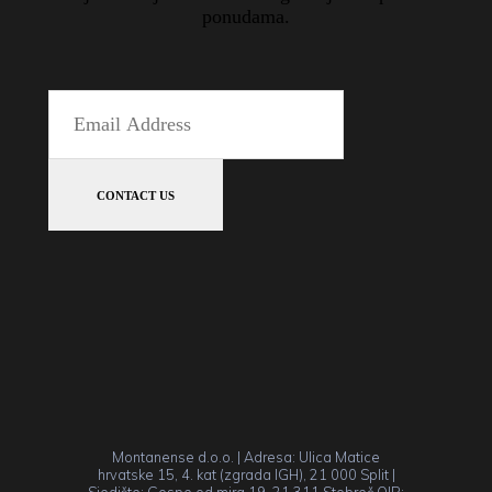
ponudama.
Montanense d.o.o. | Adresa: Ulica Matice
hrvatske 15, 4. kat (zgrada IGH), 21 000 Split |
Sjedište: Gospe od mira 19, 21 311 Stobreč OIB: