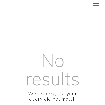
Montanense - strani jezici, tumači i
prevoditelji
TITELSEITE
ÜBERSETZUNGSDIENSTE
No
FREMDSPRACHENUNTER
RICHT
ÜBER UNS
results
BLOG
KONTAKT
DEUTSCH
We're sorry, but your
query did not match