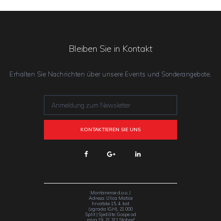
Bleiben Sie in Kontakt
Erhalten Sie Nachrichten über unsere Events und Sonderangebote.
Montanense d.o.o. |
Adresa: Ulica Matice
hrvatske 15, 4. kat
(zgrada IGH), 21 000
Split | Sjedište: Gospe od
mira 19, 21 311 Stobreč