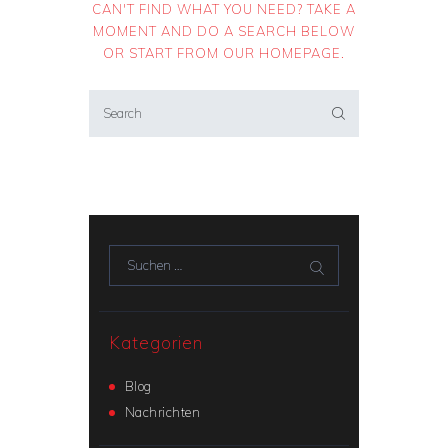
CAN'T FIND WHAT YOU NEED? TAKE A
MOMENT AND DO A SEARCH BELOW
OR START FROM
OUR HOMEPAGE
.
Suchen nach:
Kategorien
Blog
Nachrichten