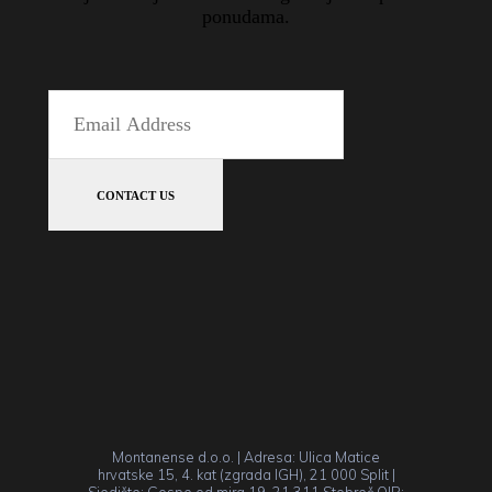
ponudama.
Montanense d.o.o. | Adresa: Ulica Matice
hrvatske 15, 4. kat (zgrada IGH), 21 000 Split |
Sjedište: Gospe od mira 19, 21 311 Stobreč OIB: