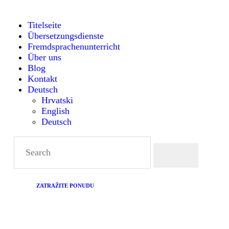
TITELSEITE
Titelseite
Übersetzungsdienste
ÜBERSETZUNGSDIENST
Montanense - strani jezici, tumači i prevoditelji
Fremdsprachenunterricht
Über uns
FREMDSPRACHENUNTE
Blog
Kontakt
Deutsch
RICHT
Hrvatski
English
Deutsch
ÜBER UNS
BLOG
KONTAKT
ZATRAŽITE PONUDU
DEUTSCH