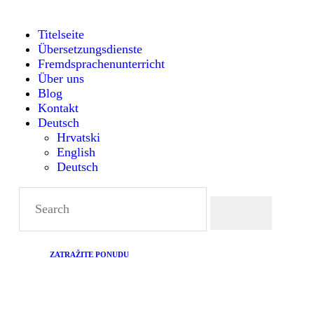
TITELSEITE
Titelseite
Übersetzungsdienste
ÜBERSETZUNGSDIENST
Montanense - strani jezici, tumači i prevoditelji
Fremdsprachenunterricht
Über uns
FREMDSPRACHENUNTE
Blog
Kontakt
Deutsch
RICHT
Hrvatski
English
Deutsch
ÜBER UNS
BLOG
KONTAKT
ZATRAŽITE PONUDU
DEUTSCH