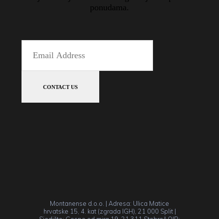
ponudama.
Montanense d.o.o. | Adresa: Ulica Matice
hrvatske 15, 4. kat (zgrada IGH), 21 000 Split |
Sjedište: Gospe od mira 19, 21 311 Stobreč OIB: