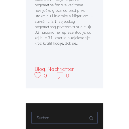
nogometne fanove već trese
navijačka groznica pred prvu
utakmicu Hrvatske s Nigerijom. U
završnici 21. svjetskog
nogometnog prvenstva sudjeluju
32 nacionalne reprezentacije, od
kojih je 31 izborila sudjelovanje
kroz kvalifikacije, dok se…
Blog
,
Nachrichten
0
0
Suchen nach: