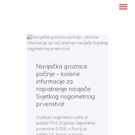
Montanense - strani jezici, tumači i
prevoditelji
TITELSEITE
ÜBERSETZUNGSDIENSTE
Navijačka groznica
FREMDSPRACHENUNTER
počinje – korisne
RICHT
informacije za
ÜBER UNS
najvatrenije navijače
BLOG
Svjetkog nogometnog
KONTAKT
prvenstva!
DEUTSCH
Svjetsko nogometno ludilo je
počelo! FIFA Svjetsko nogometno
prvenstvo 2018. u Rusiji je
počelo 14. lipnja, a prave