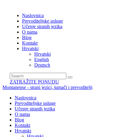
Naslovnica
Prevoditeljske usluge
Učenje stranih jezika
O nama
Blog
Kontakt
Hrvatski
Hrvatski
English
Deutsch
ZATRAŽITE PONUDU
Montanense - strani jezici, tumači i prevoditelji
Naslovnica
Prevoditeljske usluge
Učenje stranih jezika
O nama
Blog
Kontakt
Hrvatski
Hrvatski