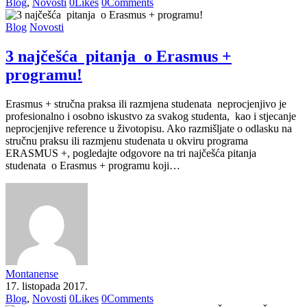
Blog
,
Novosti
0
Likes
0
Comments
Blog
Novosti
3 najčešća pitanja o Erasmus +
programu!
Erasmus + stručna praksa ili razmjena studenata neprocjenjivo je
profesionalno i osobno iskustvo za svakog studenta, kao i stjecanje
neprocjenjive reference u životopisu. Ako razmišljate o odlasku na
stručnu praksu ili razmjenu studenata u okviru programa
ERASMUS +, pogledajte odgovore na tri najčešća pitanja
studenata o Erasmus + programu koji…
Montanense
17. listopada 2017.
Blog
,
Novosti
0
Likes
0
Comments