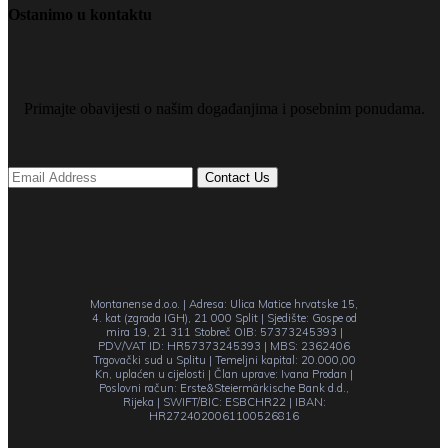
Ostanimo u kontaktu
Primajte obavijesti o našim događanjima i posebnim ponudama.
Montanense d.o.o. | Adresa: Ulica Matice hrvatske 15,
4. kat (zgrada IGH), 21 000 Split | Sjedište: Gospe od
mira 19, 21 311 Stobreč OIB: 57373245393 |
PDV/VAT ID: HR57373245393 | MBS: 2362406
Trgovački sud u Splitu | Temeljni kapital: 20.000,00
Kn, uplaćen u cijelosti | Član uprave: Ivana Prodan |
Poslovni račun: Erste&Steiermärkische Bank d.d.,
Rijeka | SWIFT/BIC: ESBCHR22 | IBAN:
HR2724020061100526816