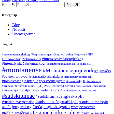
Pretraži:
Kategorije
Blog
Novosti
Uncategorized
Tagovi
#Croatia
#besplatnitestengleskog
#besplatnitestnjemačkog
#engleski
#FIFA
#intenzivnitečajengleskog
#FIFAworldcup
#intenzivnitečaj
#intenzivnitečajnjemačkog
#legalizacijadokumenata
#lokalizacija
#montanense
#Montanenseprijevodi
#njemački
#ovjereniprijevod
#ovjereniprijevodengleski
#ovjereniprijevodnjemacki
#poslovniengleskisplit
#prevoditeljisplit
#prevođenje
#prevoditeljsplit
#prijevodi
#prijevod
#prijevoddiplome
#prijevodjelovnika
#prijevodnanjemačkisplit
#prijevodwebstranica
#prijevodnjemacki
#raduinozemstvu
#sretanuskrs
#sudskitumac
#sudskitumačengleskisplit
#sudskitumačnjemačkisplit
#sudskitumačsplit
#sudskitumačnjemački
#tečajengleskog
#tečajengleskogsplit
#tečajevizatvrtke
#tečajnjemačkogsplit
#tečajnjemačkog
#turizam
#upisiutijeku