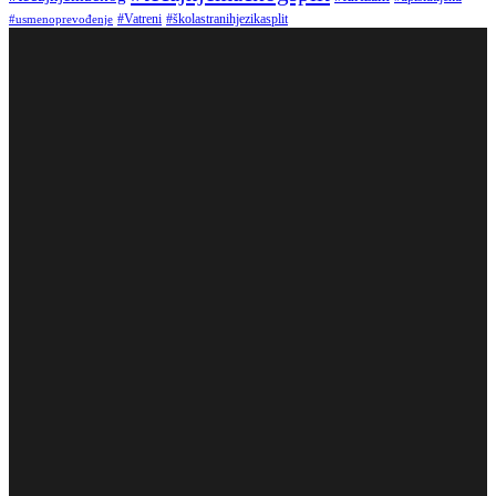
#Vatreni
#školastranihjezikasplit
#usmenoprevođenje