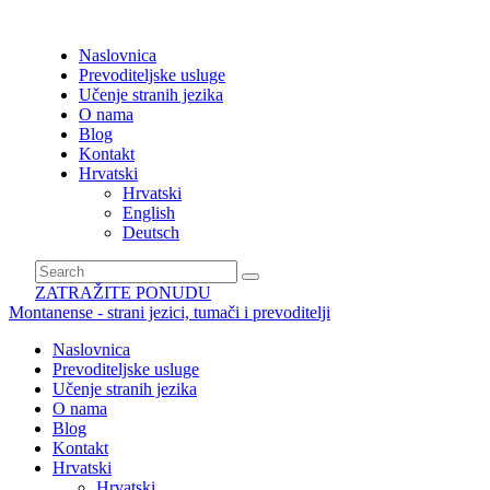
Naslovnica
Prevoditeljske usluge
Učenje stranih jezika
O nama
Blog
Kontakt
Hrvatski
Hrvatski
English
Deutsch
ZATRAŽITE PONUDU
Montanense - strani jezici, tumači i prevoditelji
Naslovnica
Prevoditeljske usluge
Učenje stranih jezika
O nama
Blog
Kontakt
Hrvatski
Hrvatski