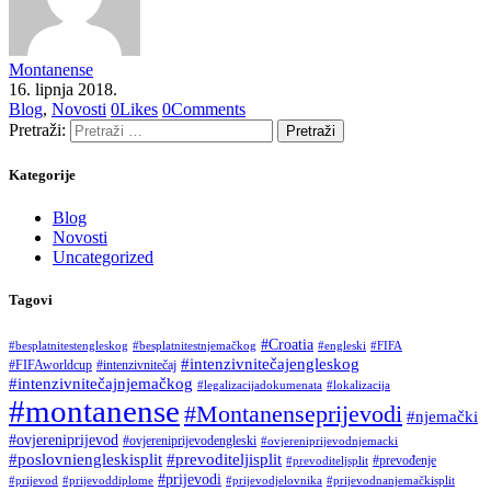
Montanense
16. lipnja 2018.
Blog
,
Novosti
0
Likes
0
Comments
Pretraži:
Kategorije
Blog
Novosti
Uncategorized
Tagovi
#Croatia
#besplatnitestengleskog
#besplatnitestnjemačkog
#engleski
#FIFA
#intenzivnitečajengleskog
#FIFAworldcup
#intenzivnitečaj
#intenzivnitečajnjemačkog
#legalizacijadokumenata
#lokalizacija
#montanense
#Montanenseprijevodi
#njemački
#ovjereniprijevod
#ovjereniprijevodengleski
#ovjereniprijevodnjemacki
#poslovniengleskisplit
#prevoditeljisplit
#prevođenje
#prevoditeljsplit
#prijevodi
#prijevod
#prijevoddiplome
#prijevodjelovnika
#prijevodnanjemačkisplit