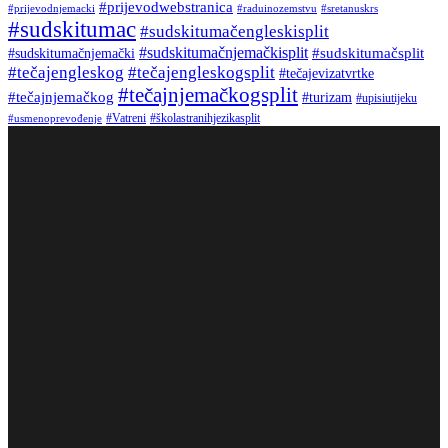
#prijevodwebstranica
#prijevodnjemacki
#raduinozemstvu
#sretanuskrs
#sudskitumac
#sudskitumačengleskisplit
#sudskitumačnjemačkisplit
#sudskitumačsplit
#sudskitumačnjemački
#tečajengleskog
#tečajengleskogsplit
#tečajevizatvrtke
#tečajnjemačkogsplit
#tečajnjemačkog
#turizam
#upisiutijeku
#Vatreni
#školastranihjezikasplit
#usmenoprevođenje