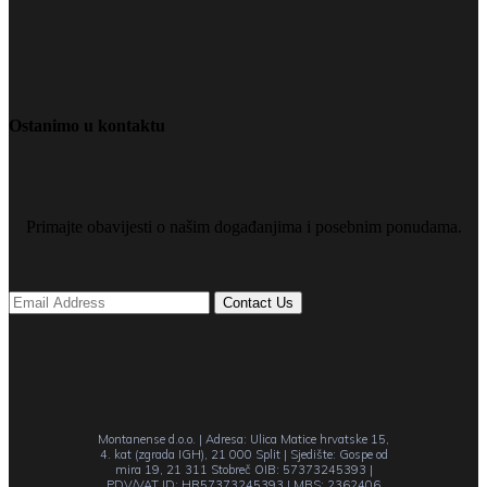
Ostanimo u kontaktu
Primajte obavijesti o našim događanjima i posebnim ponudama.
Montanense d.o.o. | Adresa: Ulica Matice hrvatske 15,
4. kat (zgrada IGH), 21 000 Split | Sjedište: Gospe od
mira 19, 21 311 Stobreč OIB: 57373245393 |
PDV/VAT ID: HR57373245393 | MBS: 2362406