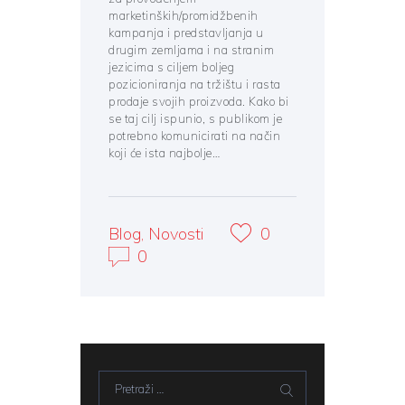
marketinških/promidžbenih
kampanja i predstavljanja u
drugim zemljama i na stranim
jezicima s ciljem boljeg
pozicioniranja na tržištu i rasta
prodaje svojih proizvoda. Kako bi
se taj cilj ispunio, s publikom je
potrebno komunicirati na način
koji će ista najbolje…
Blog
,
Novosti
0
0
Pretraži: