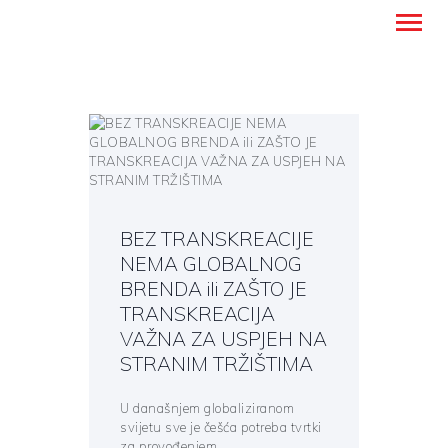
Montanense - strani jezici, tumači i
prevoditelji
NASLOVNICA
PREVODITELJSKE USLUGE
UČENJE STRANIH JEZIKA
BEZ TRANSKREACIJE
O NAMA
NEMA GLOBALNOG
BLOG
BRENDA ili ZAŠTO JE
KONTAKT
TRANSKREACIJA
HRVATSKI
VAŽNA ZA USPJEH NA
STRANIM TRŽIŠTIMA
U današnjem globaliziranom
svijetu sve je češća potreba tvrtki
za provođenjem