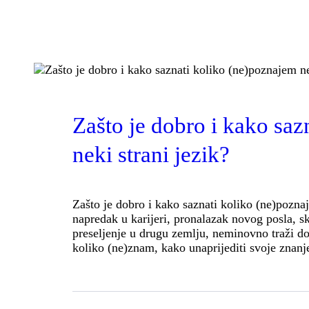
VATSKI
BLOG
NOVOSTI
Zašto je dobro i kako saz
neki strani jezik?
Zašto je dobro i kako saznati koliko (ne)pozna
napredak u karijeri, pronalazak novog posla, s
preseljenje u drugu zemlju, neminovno traži d
koliko (ne)znam, kako unaprijediti svoje znanje