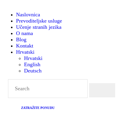
N
Naslovnica
Prevoditeljske usluge
PR
Učenje stranih jezika
O nama
U
Blog
Kontakt
Hrvatski
UČ
Hrvatski
English
JE
Deutsch
O
B
ZATRAŽITE PONUDU
K