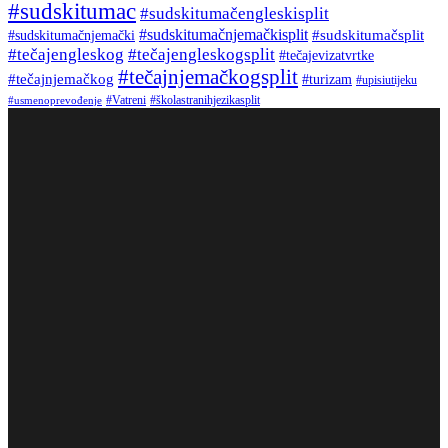
#sudskitumac
#sudskitumačengleskisplit
#sudskitumačnjemačkisplit
#sudskitumačsplit
#sudskitumačnjemački
#tečajengleskog
#tečajengleskogsplit
#tečajevizatvrtke
#tečajnjemačkogsplit
#tečajnjemačkog
#turizam
#upisiutijeku
#Vatreni
#školastranihjezikasplit
#usmenoprevođenje