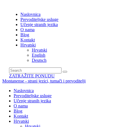
Naslovnica
Prevoditeljske usluge
Učenje stranih jezika
O nama
Blog
Kontakt
Hrvatski
Hrvatski
English
Deutsch
ZATRAŽITE PONUDU
Montanense - strani jezici, tumači i prevoditelji
Naslovnica
Prevoditeljske usluge
Učenje stranih jezika
O nama
Blog
Kontakt
Hrvatski
Hrvatski