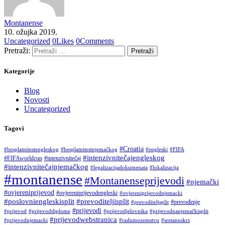
Montanense
10. ožujka 2019.
Uncategorized
0
Likes
0
Comments
Pretraži:
Kategorije
Blog
Novosti
Uncategorized
Tagovi
#Croatia
#besplatnitestengleskog
#besplatnitestnjemačkog
#engleski
#FIFA
#intenzivnitečajengleskog
#FIFAworldcup
#intenzivnitečaj
#intenzivnitečajnjemačkog
#legalizacijadokumenata
#lokalizacija
#montanense
#Montanenseprijevodi
#njemački
#ovjereniprijevod
#ovjereniprijevodengleski
#ovjereniprijevodnjemacki
#poslovniengleskisplit
#prevoditeljisplit
#prevođenje
#prevoditeljsplit
#prijevodi
#prijevod
#prijevoddiplome
#prijevodjelovnika
#prijevodnanjemačkisplit
#prijevodwebstranica
#prijevodnjemacki
#raduinozemstvu
#sretanuskrs