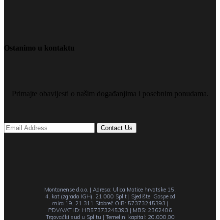
Ostanimo u kontaktu
Primajte obavijesti o našim događanjima i posebnim ponudama.
Montanense d.o.o. | Adresa: Ulica Matice hrvatske 15,
4. kat (zgrada IGH), 21 000 Split | Sjedište: Gospe od
mira 19, 21 311 Stobreč OIB: 57373245393 |
PDV/VAT ID: HR57373245393 | MBS: 2362406
Trgovački sud u Splitu | Temeljni kapital: 20.000,00