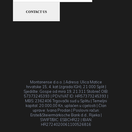
Montanense d.o.o. | Adresa: Ulica Matice
hrvatske 15, 4. kat (zgrada IGH), 21 000 Split |
Sjedište: Gospe od mira 19, 21 311 Stobreč OIB:
57373245393 | PDV/VAT ID: HR57373245393 |
MBS: 2362406 Trgovački sud u Splitu | Temeljni
kapital: 20.000,00 Kn, uplaćen u cijelosti | Član
uprave: Ivana Prodan | Poslovni račun:
Erste&Steiermärkische Bank d.d., Rijeka |
SWIFT/BIC: ESBCHR22 | IBAN:
HR2724020061100526816