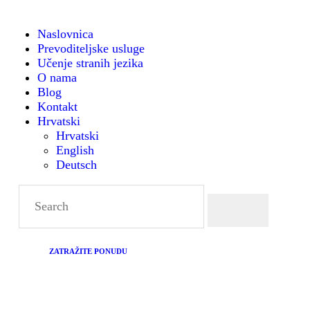
NASLOVNICA
Naslovnica
Prevoditeljske usluge
PREVODITELJSKE
Montanense - strani jezici, tumači i prevoditelji
Učenje stranih jezika
O nama
USLUGE
Blog
Kontakt
Hrvatski
UČENJE STRANIH
Hrvatski
English
JEZIKA
Deutsch
O NAMA
BLOG
ZATRAŽITE PONUDU
KONTAKT