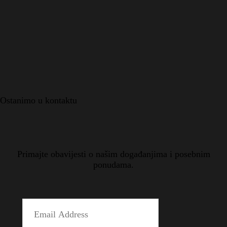
Ostanimo u kontaktu
Primajte obavijesti o našim događanjima i posebnim
ponudama.