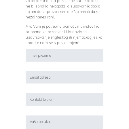
voditi računa i da previše ne šutite kako se
ne bi stvorila nelagoda, a sugovornik dobio
dojam da zapravo i nemate što reći ili da ste
nezainteresirani.
Ako Vam je potrebna pomoć , individualna
priprema za razgovor ili intenzivno
usavršavanje engleskog ili njemačkog jezika
obratite nam se s povjerenjem!