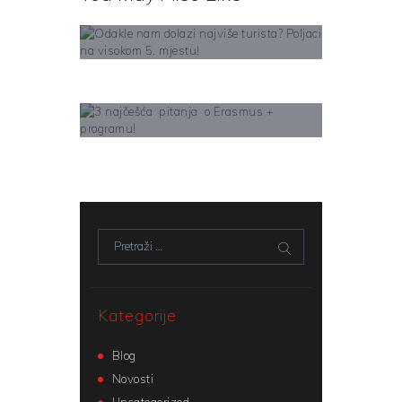
Odakle nam dolazi
najviše turista? Poljaci
na visokom 5. mjestu!
Learn More
3 najčešća pitanja o
Erasmus + programu!
Learn More
Pretraži:
Kategorije
Blog
Novosti
Uncategorized