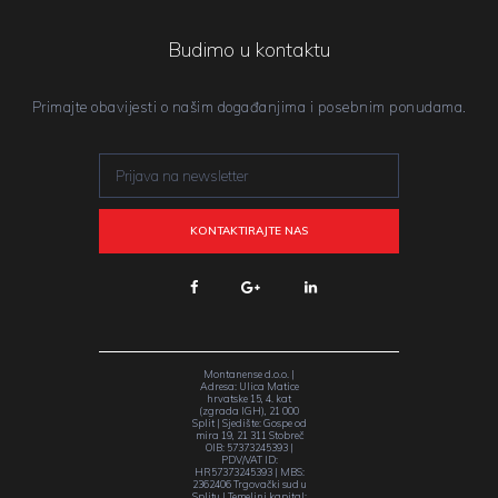
Budimo u kontaktu
Primajte obavijesti o našim događanjima i posebnim ponudama.
Montanense d.o.o. |
Adresa: Ulica Matice
hrvatske 15, 4. kat
(zgrada IGH), 21 000
Split | Sjedište: Gospe od
mira 19, 21 311 Stobreč
OIB: 57373245393 |
PDV/VAT ID:
HR57373245393 | MBS:
2362406 Trgovački sud u
Splitu | Temeljni kapital: