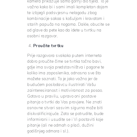
kamera prikazuje samo gornji dio tijela. To je
važno kako bi i sami imali kompletan dojam
te izbjegli podsvjesnu nelagodu zbog
kombinacije sakoa s košuljom i kravatom i
starih papuča na nogama. Dakle, obucite se
od glave do pete kao da idete u tvrtku na
osobni razgovor.
Proučite tvrtku
Prije razgovora svakako putem interneta
dobro proučite čime se tvrtka točno bavi,
gdje ima svoja predstavništva i pogone te
koliko ima zaposlenika, odnosno sve što
možete saznati. To je jako važno jer će
budućem poslodavcu ilustrirati Vašu
zainteresiranost i motiviranost za posao.
Gotovo u pravilu, upravo oni postave
pitanja o tvrtki da Vas provjere. Ne znati
osnovne stvari sasvim sigurno može biti
diskvalificirajuće. Zato se potrudite, bude
informirani i usudite se i Vi postaviti koje
pitanje (ali ne odmah o plaći, dužini
godišnjeg odmora i sl.).