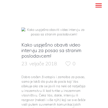
Montanense - strani jezici, tumači i
prevoditelji
NASLOVNICA
Kako uspješno obaviti video
PREVODITELJSKE USLUGE
intervju za posao sa stranim
UČENJE STRANIH JEZIKA
poslodavcem!
O NAMA
23. veljače 2018.
0
BLOG
KONTAKT
Dobro sročen životopis i zamolba za posao,
HRVATSKI
samo je lakši dio puta do posla koji Vas
očekuje ako ste se javili na neki od natječaja
u inozemstvu ili kod tvrtke u inozemnom
vlasništvu. Čeka Vas, dakle, intervju ili
razgovor (nekad i više njih) koji se sve češće
vodi putem suvremenih komunikacijskih