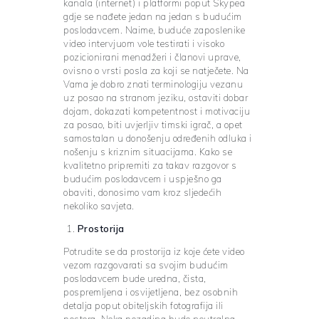
kanala (internet) i platformi poput Skypea
gdje se nađete jedan na jedan s budućim
poslodavcem. Naime, buduće zaposlenike
video intervjuom vole testirati i visoko
pozicionirani menadžeri i članovi uprave,
ovisno o vrsti posla za koji se natječete. Na
Vama je dobro znati terminologiju vezanu
uz posao na stranom jeziku, ostaviti dobar
dojam, dokazati kompetentnost i motivaciju
za posao, biti uvjerljiv timski igrač, a opet
samostalan u donošenju određenih odluka i
nošenju s kriznim situacijama. Kako se
kvalitetno pripremiti za takav razgovor s
budućim poslodavcem i uspješno ga
obaviti, donosimo vam kroz sljedećih
nekoliko savjeta.
Prostorija
Potrudite se da prostorija iz koje ćete video
vezom razgovarati sa svojim budućim
poslodavcem bude uredna, čista,
pospremljena i osvijetljena, bez osobnih
detalja poput obiteljskih fotografija ili
postera. Neka pozadina bude neutralna,