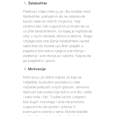
Šalabahter
Prednost video intervju je i što možete imati
šalabahter, podsjetnik da ne zaboravite
kazati neke od važnih činjenica. Nije
strašno ako Vaš sugovornik primijeti da se
služite šalabahterom, za kojeg je najbolje da
stoji u razini kamere, odnosno ekrana. Stoga
izbjegavajte stavljanje šalabahtera ispred
sebe tako da morate spuštati pogled, a
pogotovo bilo kakvo njegovo prevrtanje i
okretanje i prevrtanje po rukama. Napravite
ga pregledno i jasno.
Motivacija
Motivaciju za radno mjesto za koje se
natječete, budućem poslodavcu ćete
najlakše pokazati svojim glasom, odnosno
djelovati kao osoba koja točno zna što, zašto
i kako hoće i želi. Trudite se biti umjereni,
bez dugih monologa i ostavite prostora
sugovorniku da postavi pitanje ili
eventualno skrene s teme. Morate također