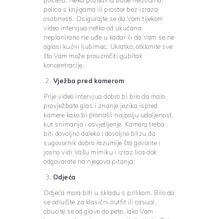
polica s knjigama ili prostor bez izraza
osobnosti. Osigurajte se da Vam tijekom
video intervjua netko od ukućana
neplanirano ne uđe u kadar ili da Vam se ne
oglasi kućni ljubimac. Ukratko, otklonite sve
što Vam može prouzročiti gubitak
koncentracije.
Vježba pred kamerom
Prije video intervjua dobro bi bilo da malo
provježbate glas i znanje jezika ispred
kamere kako bi pronašli najbolju udaljenost,
kut snimanja i osvjetljenje. Kamera treba
biti dovoljno daleko i dovoljno blizu da
sugovornik dobro razumije što govorite i
jasno vidi Vašu mimiku i izraz lica dok
odgovarate na njegova pitanja.
Odjeća
Odjeća mora biti u skladu s prilikom. Bilo da
se odlučite za klasični outfit ili casual,
obucite se od glave do pete, iako Vam