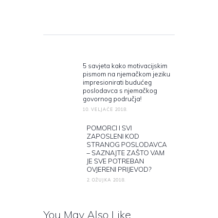
Navigacija objava
5 savjeta kako motivacijskim
Previous post:
pismom na njemačkom jeziku
impresionirati budućeg
poslodavca s njemačkog
govornog područja!
10. VELJAČE 2018.
POMORCI I SVI
Next post:
ZAPOSLENI KOD
STRANOG POSLODAVCA
– SAZNAJTE ZAŠTO VAM
JE SVE POTREBAN
OVJERENI PRIJEVOD?
2. OŽUJKA 2018.
You May Also Like