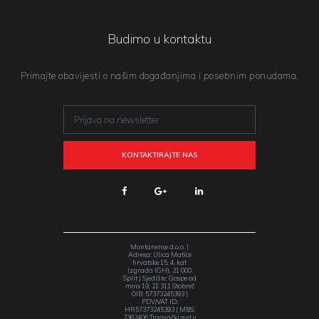
Budimo u kontaktu
Primajte obavijesti o našim događanjima i posebnim ponudama.
Montanense d.o.o. |
Adresa: Ulica Matice
hrvatske 15, 4. kat
(zgrada IGH), 21 000
Split | Sjedište: Gospe od
mira 19, 21 311 Stobreč
OIB: 57373245393 |
PDV/VAT ID:
HR57373245393 | MBS:
2362406 Trgovački sud u