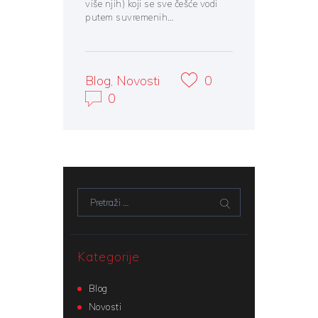
više njih) koji se sve češće vodi
putem suvremenih…
Blog
,
Novosti
0
0
Pretraži:
Kategorije
Blog
Novosti