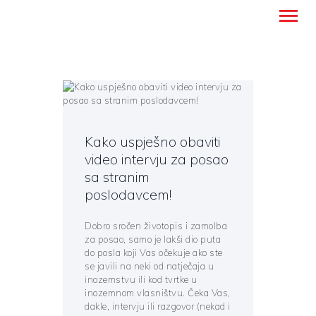
Montanense - strani jezici, tumači i
prevoditelji
NASLOVNICA
PREVODITELJSKE USLUGE
Kako uspješno obaviti
UČENJE STRANIH JEZIKA
video intervju za posao
sa stranim
O NAMA
poslodavcem!
BLOG
KONTAKT
Dobro sročen životopis i zamolba
HRVATSKI
za posao, samo je lakši dio puta
do posla koji Vas očekuje ako ste
se javili na neki od natječaja u
inozemstvu ili kod tvrtke u
inozemnom vlasništvu. Čeka Vas,
dakle, intervju ili razgovor (nekad i