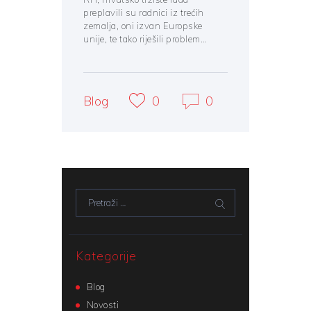
preplavili su radnici iz trećih
zemalja, oni izvan Europske
unije, te tako riješili problem…
Blog
0
0
Pretraži:
Kategorije
Blog
Novosti