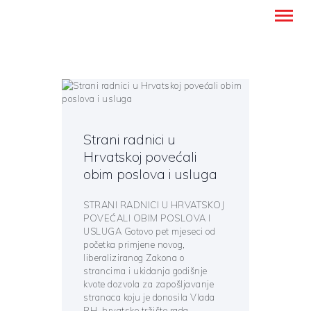
Montanense - strani jezici, tumači i
prevoditelji
NASLOVNICA
PREVODITELJSKE USLUGE
Strani radnici u
UČENJE STRANIH JEZIKA
Hrvatskoj povećali
obim poslova i usluga
O NAMA
BLOG
STRANI RADNICI U HRVATSKOJ
KONTAKT
POVEĆALI OBIM POSLOVA I
USLUGA Gotovo pet mjeseci od
HRVATSKI
početka primjene novog,
liberaliziranog Zakona o
strancima i ukidanja godišnje
kvote dozvola za zapošljavanje
stranaca koju je donosila Vlada
RH, hrvatsko tržište rada