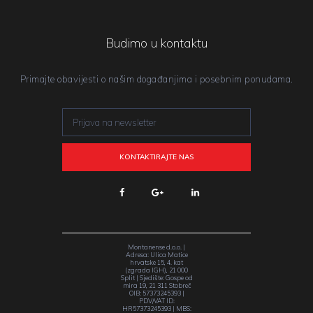
Budimo u kontaktu
Primajte obavijesti o našim događanjima i posebnim ponudama.
Montanense d.o.o. |
Adresa: Ulica Matice
hrvatske 15, 4. kat
(zgrada IGH), 21 000
Split | Sjedište: Gospe od
mira 19, 21 311 Stobreč
OIB: 57373245393 |
PDV/VAT ID:
HR57373245393 | MBS: