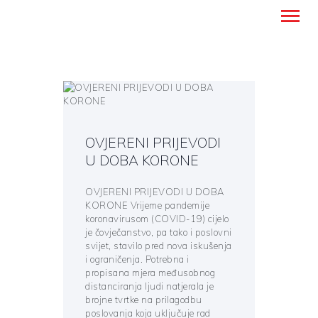
Montanense - strani jezici, tumači i
prevoditelji
NASLOVNICA
PREVODITELJSKE USLUGE
OVJERENI PRIJEVODI
UČENJE STRANIH JEZIKA
U DOBA KORONE
O NAMA
OVJERENI PRIJEVODI U DOBA
BLOG
KORONE Vrijeme pandemije
KONTAKT
koronavirusom (COVID-19) cijelo
je čovječanstvo, pa tako i poslovni
HRVATSKI
svijet, stavilo pred nova iskušenja
i ograničenja. Potrebna i
propisana mjera međusobnog
distanciranja ljudi natjerala je
brojne tvrtke na prilagodbu
poslovanja koja uključuje rad