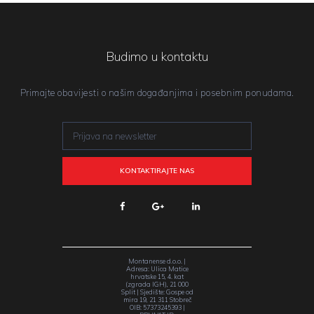
Budimo u kontaktu
Primajte obavijesti o našim događanjima i posebnim ponudama.
Montanense d.o.o. |
Adresa: Ulica Matice
hrvatske 15, 4. kat
(zgrada IGH), 21 000
Split | Sjedište: Gospe od
mira 19, 21 311 Stobreč
OIB: 57373245393 |