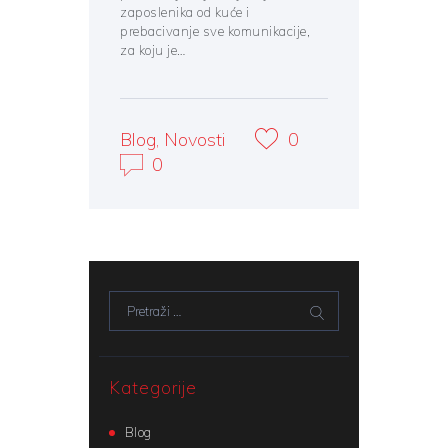
zaposlenika od kuće i
prebacivanje sve komunikacije,
za koju je…
Blog
,
Novosti
0
0
Pretraži:
Kategorije
Blog