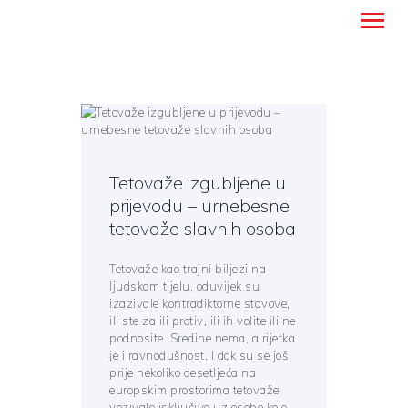
Montanense - strani jezici, tumači i
prevoditelji
NASLOVNICA
PREVODITELJSKE USLUGE
Tetovaže izgubljene u
UČENJE STRANIH JEZIKA
prijevodu – urnebesne
tetovaže slavnih osoba
O NAMA
BLOG
Tetovaže kao trajni biljezi na
KONTAKT
ljudskom tijelu, oduvijek su
izazivale kontradiktorne stavove,
HRVATSKI
ili ste za ili protiv, ili ih volite ili ne
podnosite. Sredine nema, a rijetka
je i ravnodušnost. I dok su se još
prije nekoliko desetljeća na
europskim prostorima tetovaže
vezivale isključivo uz osobe koje