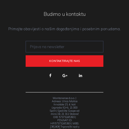
Budimo u kontaktu
Primajte obavijesti o našim događanjima i posebnim ponudama.
Montanense d.o.o. |
Adresa: Ulica Matice
hrvatske 15, 4. kat
(zgrada IGH), 21 000
Split | Sjedište: Gospe od
mira 19, 21 311 Stobreč
OIB: 57373245393 |
PDV/VAT ID:
HR57373245393 | MBS:
2362406 Trgovački sud u