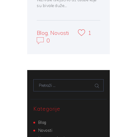
su bivale duže…
Blog
,
Novosti
1
0
Pretraži:
Kategorije
Blog
Novosti