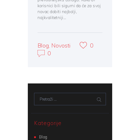
korisnici bili sigurni da će za svoj
novac dobiti najbolji,
najkvalitetniji…
Blog
,
Novosti
0
0
Pretraži:
Kategorije
Blog