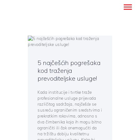
Montanense - strani jezici, tumači i
prevoditelji
NASLOVNICA
PREVODITELJSKE USLUGE
5 najčešćih pogrešaka
UČENJE STRANIH JEZIKA
kod traženja
prevoditeljske usluge!
O NAMA
BLOG
Kada institucije i tvrtke traže
KONTAKT
profesionalne usluge prijevoda
različitog sadržaja, najčešće se
HRVATSKI
susreću ograničenim sredstvima i
prekratkim rokovima, odnosno s
dva čimbenika koja ih mogu bitno
ograničiti ili čak onemogućiti da
na tržištu dobiju kvalitetnu
prevoditeljsku uslugu. Kako bi