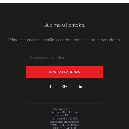
Budimo u kontaktu
Primajte obavijesti o našim događanjima i posebnim ponudama.
Montanense d.o.o. |
Adresa: Ulica Matice
hrvatske 15, 4. kat
(zgrada IGH), 21 000
Split | Sjedište: Gospe od
mira 19, 21 311 Stobreč
OIB: 57373245393 |