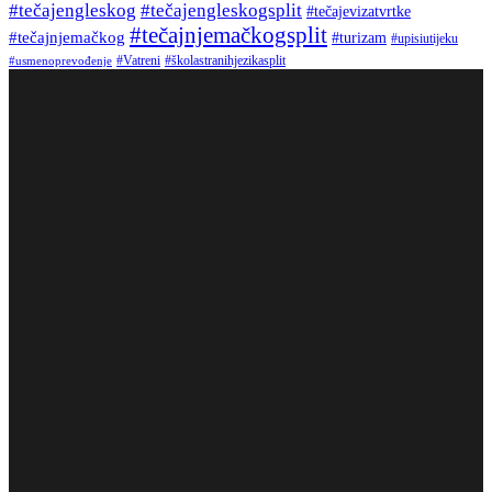
#tečajengleskog
#tečajengleskogsplit
#tečajevizatvrtke
#tečajnjemačkogsplit
#tečajnjemačkog
#turizam
#upisiutijeku
#Vatreni
#školastranihjezikasplit
#usmenoprevođenje