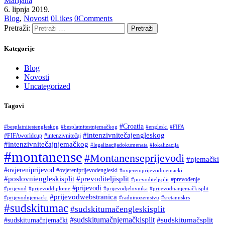
Marijana
6. lipnja 2019.
Blog
,
Novosti
0
Likes
0
Comments
Pretraži:
Kategorije
Blog
Novosti
Uncategorized
Tagovi
#Croatia
#besplatnitestengleskog
#besplatnitestnjemačkog
#engleski
#FIFA
#intenzivnitečajengleskog
#FIFAworldcup
#intenzivnitečaj
#intenzivnitečajnjemačkog
#legalizacijadokumenata
#lokalizacija
#montanense
#Montanenseprijevodi
#njemački
#ovjereniprijevod
#ovjereniprijevodengleski
#ovjereniprijevodnjemacki
#poslovniengleskisplit
#prevoditeljisplit
#prevođenje
#prevoditeljsplit
#prijevodi
#prijevod
#prijevoddiplome
#prijevodjelovnika
#prijevodnanjemačkisplit
#prijevodwebstranica
#prijevodnjemacki
#raduinozemstvu
#sretanuskrs
#sudskitumac
#sudskitumačengleskisplit
#sudskitumačnjemačkisplit
#sudskitumačsplit
#sudskitumačnjemački