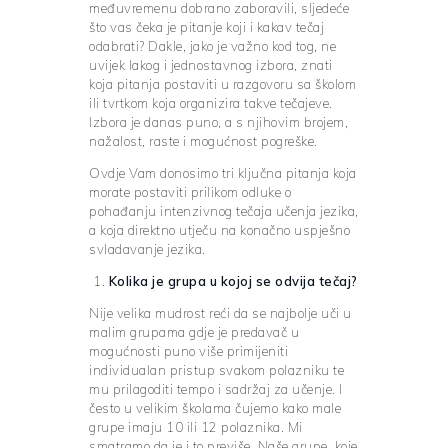
međuvremenu dobrano zaboravili, sljedeće
što vas čeka je pitanje koji i kakav tečaj
odabrati? Dakle, jako je važno kod tog, ne
uvijek lakog i jednostavnog izbora, znati
koja pitanja postaviti u razgovoru sa školom
ili tvrtkom koja organizira takve tečajeve.
Izbora je danas puno, a s njihovim brojem,
nažalost, raste i mogućnost pogreške.
Ovdje Vam donosimo tri ključna pitanja koja
morate postaviti prilikom odluke o
pohađanju intenzivnog tečaja učenja jezika,
a koja direktno utječu na konačno uspješno
svladavanje jezika.
Kolika je grupa u kojoj se odvija tečaj?
Nije velika mudrost reći da se najbolje uči u
malim grupama gdje je predavač u
mogućnosti puno više primijeniti
individualan pristup svakom polazniku te
mu prilagoditi tempo i sadržaj za učenje. I
često u velikim školama čujemo kako male
grupe imaju 10 ili 12 polaznika. Mi
smatramo da je i to previše. Naše grupe, koje