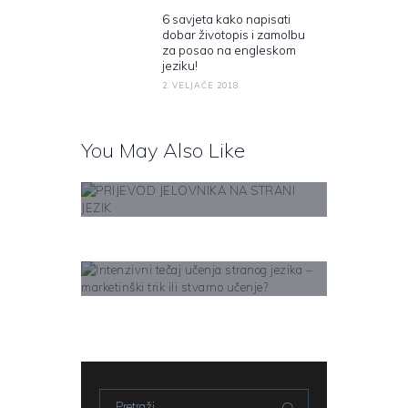
6 savjeta kako napisati
Next post:
dobar životopis i zamolbu
za posao na engleskom
jeziku!
2. VELJAČE 2018.
You May Also Like
PRIJEVOD JELOVNIKA
NA STRANI JEZIK
Learn More
Intenzivni tečaj učenja
stranog jezika –
marketinški trik ili
Learn More
stvarno učenje?
Pretraži: