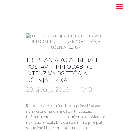
Montanense - strani jezici, tumači i
prevoditelji
NASLOVNICA
PREVODITELJSKE USLUGE
TRI PITANJA KOJA TREBATE
UČENJE STRANIH JEZIKA
POSTAVITI PRI ODABIRU
INTENZIVNOG TEČAJA
O NAMA
UČENJA JEZIKA
BLOG
29. siječnja 2018.
0
KONTAKT
HRVATSKI
Kada ste već odlučili, ili vas je život/posao
na svoj originalan, maštovit i poticajan
način natjerao da u što kraćem roku svladate
neki strani jezik, bilo da se s njime prvi put
susrećete ili ste ga nekada učili i u