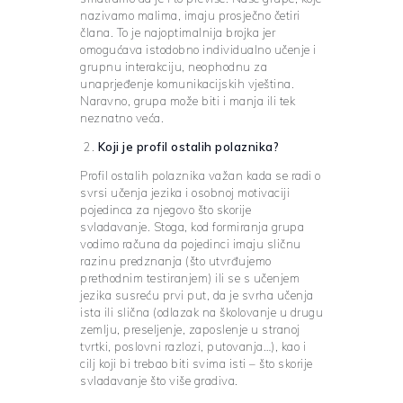
nazivamo malima, imaju prosječno četiri
člana. To je najoptimalnija brojka jer
omogućava istodobno individualno učenje i
grupnu interakciju, neophodnu za
unaprjeđenje komunikacijskih vještina.
Naravno, grupa može biti i manja ili tek
neznatno veća.
Koji je profil ostalih polaznika?
Profil ostalih polaznika važan kada se radi o
svrsi učenja jezika i osobnoj motivaciji
pojedinca za njegovo što skorije
svladavanje. Stoga, kod formiranja grupa
vodimo računa da pojedinci imaju sličnu
razinu predznanja (što utvrđujemo
prethodnim testiranjem) ili se s učenjem
jezika susreću prvi put, da je svrha učenja
ista ili slična (odlazak na školovanje u drugu
zemlju, preseljenje, zaposlenje u stranoj
tvrtki, poslovni razlozi, putovanja…), kao i
cilj koji bi trebao biti svima isti – što skorije
svladavanje što više gradiva.