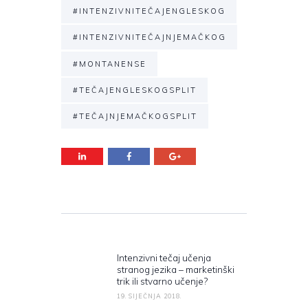
#INTENZIVNITEČAJENGLESKOG
#INTENZIVNITEČAJNJEMAČKOG
#MONTANENSE
#TEČAJENGLESKOGSPLIT
#TEČAJNJEMAČKOGSPLIT
Navigacija objava
Intenzivni tečaj učenja
Previous post:
stranog jezika – marketinški
trik ili stvarno učenje?
19. SIJEČNJA 2018.