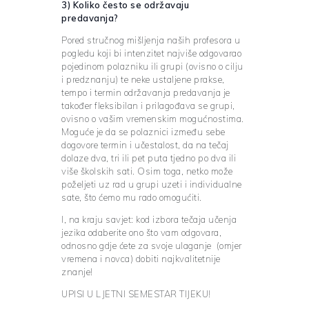
3) Koliko često se održavaju
predavanja?
Pored stručnog mišljenja naših profesora u
pogledu koji bi intenzitet najviše odgovarao
pojedinom polazniku ili grupi (ovisno o cilju
i predznanju) te neke ustaljene prakse,
tempo i termin održavanja predavanja je
također fleksibilan i prilagođava se grupi,
ovisno o vašim vremenskim mogućnostima.
Moguće je da se polaznici između sebe
dogovore termin i učestalost, da na tečaj
dolaze dva, tri ili pet puta tjedno po dva ili
više školskih sati. Osim toga, netko može
poželjeti uz rad u grupi uzeti i individualne
sate, što ćemo mu rado omogućiti.
I, na kraju savjet: kod izbora tečaja učenja
jezika odaberite ono što vam odgovara,
odnosno gdje ćete za svoje ulaganje (omjer
vremena i novca) dobiti najkvalitetnije
znanje!
UPISI U LJETNI SEMESTAR TIJEKU!