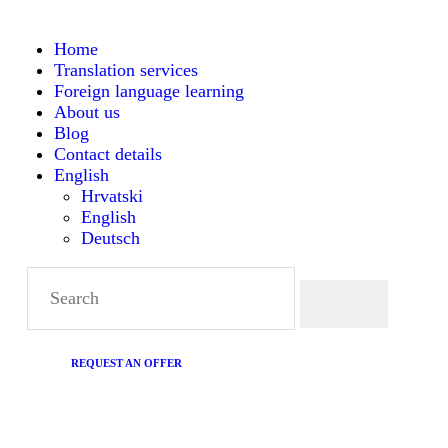
HOME
Home
Translation services
TRANSLATION SERVICES
Montanense - strani jezici, tumači i prevoditelji
Foreign language learning
About us
FOREIGN LANGUAGE
Blog
Contact details
English
LEARNING
Hrvatski
English
Deutsch
ABOUT US
BLOG
CONTACT DETAILS
REQUEST AN OFFER
ENGLISH