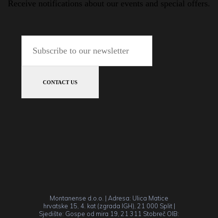
Receive notifications about our events and special offers.
Montanense d.o.o. | Adresa: Ulica Matice
hrvatske 15, 4. kat (zgrada IGH), 21 000 Split |
Sjedište: Gospe od mira 19, 21 311 Stobreč OIB: