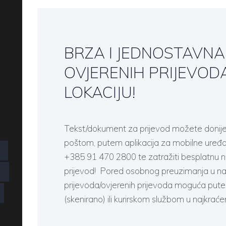
BRZA I JEDNOSTAVNA
NEWS
OVJERENIH PRIJEVOD
LOKACIJU!
Tekst/dokument za prijevod možete donijeti
poštom, putem aplikacija za mobilne uređa
+385 91 470 2800 te zatražiti besplatnu
prijevod! Pored osobnog preuzimanja u na
G
prijevoda/ovjerenih prijevoda moguća pute
(skenirano) ili kurirskom službom u najkra