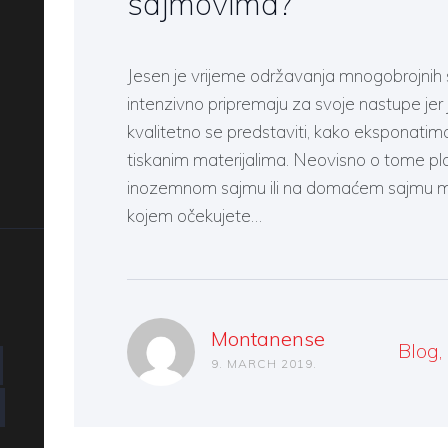
sajmovima?
Jesen je vrijeme održavanja mnogobrojnih 
intenzivno pripremaju za svoje nastupe jer 
kvalitetno se predstaviti, kako eksponatima
tiskanim materijalima. Neovisno o tome pla
inozemnom sajmu ili na domaćem sajmu 
kojem očekujete…
Montanense
Blog
,
9. MARCH 2019.