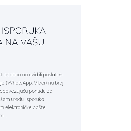
 ISPORUKA
A NA VAŠU
 osobno na uvid ili poslati e-
je (WhatsApp, Viber) na broj
 neobvezujuću ponudu za
šem uredu, isporuka
m elektroničke pošte
ćem…