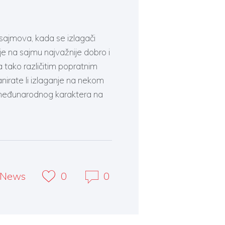
sajmova, kada se izlagači
je na sajmu najvažnije dobro i
 tako različitim popratnim
nirate li izlaganje na nekom
međunarodnog karaktera na
News
0
0