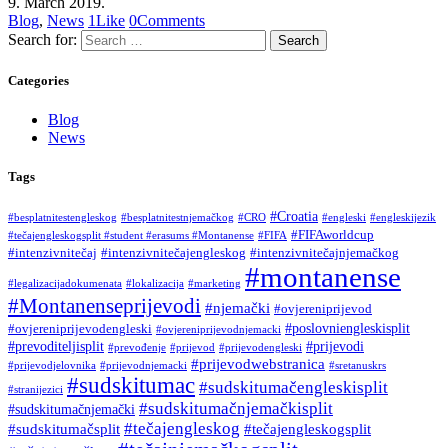
9. March 2019.
Blog
,
News
1
Like
0
Comments
Search for:
Categories
Blog
News
Tags
#Croatia
#besplatnitestengleskog
#besplatnitestnjemačkog
#CRO
#engleski
#engleskijezik
#FIFAworldcup
#tečajengleskogsplit #student #erasums #Montanense
#FIFA
#intenzivnitečaj
#intenzivnitečajengleskog
#intenzivnitečajnjemačkog
#montanense
#legalizacijadokumenata
#lokalizacija
#marketing
#Montanenseprijevodi
#njemački
#ovjereniprijevod
#poslovniengleskisplit
#ovjereniprijevodengleski
#ovjereniprijevodnjemacki
#prevoditeljisplit
#prijevodi
#prevođenje
#prijevod
#prijevodengleski
#prijevodwebstranica
#prijevodjelovnika
#prijevodnjemacki
#sretanuskrs
#sudskitumac
#sudskitumačengleskisplit
#stranijezici
#sudskitumačnjemačkisplit
#sudskitumačnjemački
#tečajengleskog
#sudskitumačsplit
#tečajengleskogsplit