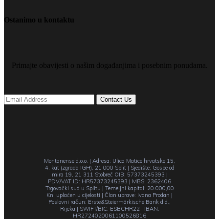
Ostanimo u kontaktu
Primajte obavijesti o našim događanjima i posebnim ponudama.
Montanense d.o.o. | Adresa: Ulica Matice hrvatske 15,
4. kat (zgrada IGH), 21 000 Split | Sjedište: Gospe od
mira 19, 21 311 Stobreč OIB: 57373245393 |
PDV/VAT ID: HR57373245393 | MBS: 2362406
Trgovački sud u Splitu | Temeljni kapital: 20.000,00
Kn, uplaćen u cijelosti | Član uprave: Ivana Prodan |
Poslovni račun: Erste&Steiermärkische Bank d.d.,
Rijeka | SWIFT/BIC: ESBCHR22 | IBAN:
HR2724020061100526816