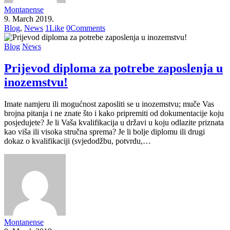
Montanense
9. March 2019.
Blog
,
News
1
Like
0
Comments
Blog
News
Prijevod diploma za potrebe zaposlenja u
inozemstvu!
Imate namjeru ili mogućnost zaposliti se u inozemstvu; muče Vas
brojna pitanja i ne znate što i kako pripremiti od dokumentacije koju
posjedujete? Je li Vaša kvalifikacija u državi u koju odlazite priznata
kao viša ili visoka stručna sprema? Je li bolje diplomu ili drugi
dokaz o kvalifikaciji (svjedodžbu, potvrdu,…
Montanense