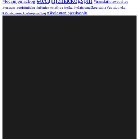
#tečajnjemačkogsplit
#tečajnjemačkog
#translationwebsites
#turizam
#upisiutijeku
#učenjenjemačkog jezika #tečajnjemačkogjezika #upisiutijeku
#školastranihjezikasplit
#Montanense #radunjemačkoj