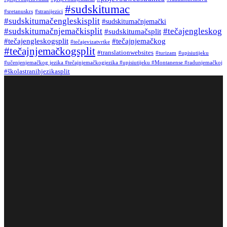
#sudskitumac
#sretanuskrs
#stranijezici
#sudskitumačengleskisplit
#sudskitumačnjemački
#sudskitumačnjemačkisplit
#tečajengleskog
#sudskitumačsplit
#tečajengleskogsplit
#tečajnjemačkog
#tečajevizatvrtke
#tečajnjemačkogsplit
#translationwebsites
#turizam
#upisiutijeku
#učenjenjemačkog jezika #tečajnjemačkogjezika #upisiutijeku #Montanense #radunjemačkoj
#školastranihjezikasplit