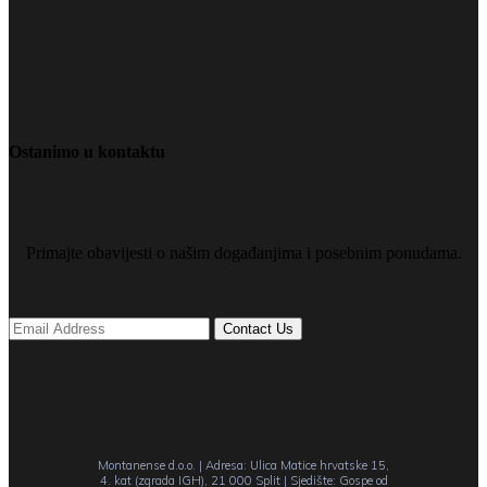
Ostanimo u kontaktu
Primajte obavijesti o našim događanjima i posebnim ponudama.
Montanense d.o.o. | Adresa: Ulica Matice hrvatske 15,
4. kat (zgrada IGH), 21 000 Split | Sjedište: Gospe od