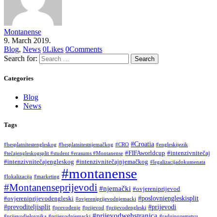
Montanense
9. March 2019.
Blog
,
News
0
Likes
0
Comments
Search for:
Categories
Blog
News
Tags
#Croatia
#besplatnitestengleskog
#besplatnitestnjemačkog
#CRO
#engleskijezik
#FIFAworldcup
#intenzivnitečaj
#tečajengleskogsplit #student #erasums #Montanense
#intenzivnitečajengleskog
#intenzivnitečajnjemačkog
#legalizacijadokumenata
#montanense
#lokalizacija
#marketing
#Montanenseprijevodi
#njemački
#ovjereniprijevod
#poslovniengleskisplit
#ovjereniprijevodengleski
#ovjereniprijevodnjemacki
#prevoditeljisplit
#prijevodi
#prevođenje
#prijevod
#prijevodengleski
#prijevodwebstranica
#prijevodjelovnika
#prijevodnjemacki
#raduinozemstvu