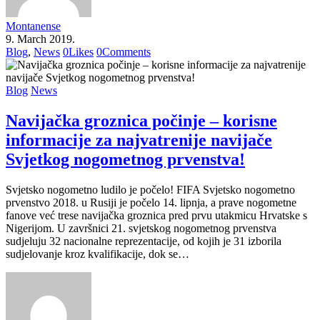
Montanense
9. March 2019.
Blog
,
News
0
Likes
0
Comments
Blog
News
Navijačka groznica počinje – korisne
informacije za najvatrenije navijače
Svjetkog nogometnog prvenstva!
Svjetsko nogometno ludilo je počelo! FIFA Svjetsko nogometno
prvenstvo 2018. u Rusiji je počelo 14. lipnja, a prave nogometne
fanove već trese navijačka groznica pred prvu utakmicu Hrvatske s
Nigerijom. U završnici 21. svjetskog nogometnog prvenstva
sudjeluju 32 nacionalne reprezentacije, od kojih je 31 izborila
sudjelovanje kroz kvalifikacije, dok se…