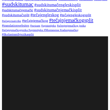
#sudskitumac
#sudskitumačengleskisplit
#sudskitumačnjemačkisplit
#sudskitumačnjemački
#tečajengleskog
#sudskitumačsplit
#tečajengleskogsplit
#tečajnjemačkogsplit
#tečajnjemačkog
#tečajevizatvrtke
#translationwebsites
#turizam
#upisiutijeku
#učenjenjemačkog jezika
#tečajnjemačkogjezika #upisiutijeku #Montanense #radunjemačkoj
#školastranihjezikasplit