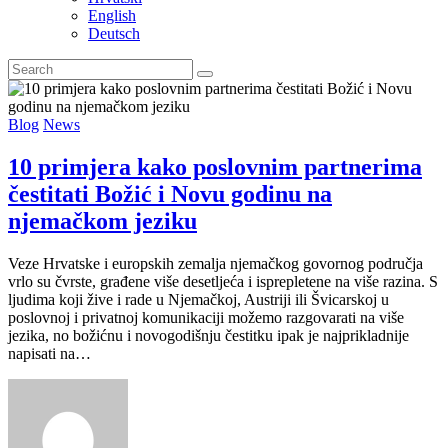
English
Deutsch
Blog
News
10 primjera kako poslovnim partnerima
čestitati Božić i Novu godinu na
njemačkom jeziku
Veze Hrvatske i europskih zemalja njemačkog govornog područja
vrlo su čvrste, građene više desetljeća i isprepletene na više razina. S
ljudima koji žive i rade u Njemačkoj, Austriji ili Švicarskoj u
poslovnoj i privatnoj komunikaciji možemo razgovarati na više
jezika, no božićnu i novogodišnju čestitku ipak je najprikladnije
napisati na…