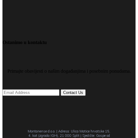
Ostanimo u kontaktu
Primajte obavijesti o našim događanjima i posebnim ponudama.
Montanense d.o.o. | Adresa: Ulica Matice hrvatske 15,
4. kat (zgrada IGH), 21 000 Split | Sjedište: Gospe od