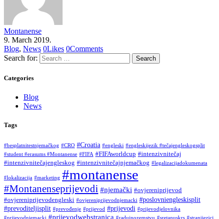
Montanense
9. March 2019.
Blog
,
News
0
Likes
0
Comments
Search for:
Categories
Blog
News
Tags
#Croatia
#besplatnitestnjemačkog
#CRO
#engleski
#engleskijezik #tečajengleskogsplit
#FIFAworldcup
#intenzivnitečaj
#student #erasums #Montanense
#FIFA
#intenzivnitečajengleskog
#intenzivnitečajnjemačkog
#legalizacijadokumenata
#montanense
#lokalizacija
#marketing
#Montanenseprijevodi
#njemački
#ovjereniprijevod
#poslovniengleskisplit
#ovjereniprijevodengleski
#ovjereniprijevodnjemacki
#prevoditeljisplit
#prijevodi
#prevođenje
#prijevod
#prijevodjelovnika
#prijevodwebstranica
#prijevodnjemacki
#raduinozemstvu
#sretanuskrs
#stranijezici