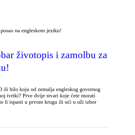
obar životopis i zamolbu za
ku!
AD ili bilo koju od zemalja engleskog govornog
oj tvrtki? Prve dvije stvari koje ćete morati
e li ispasti u prvom krugu ili ući u uži izbor