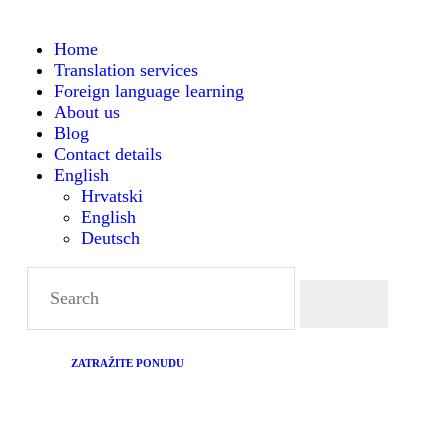
H
Home
Translation services
TR
Foreign language learning
About us
F
Blog
Contact details
English
L
Hrvatski
English
Deutsch
A
B
CO
ZATRAŽITE PONUDU
EN