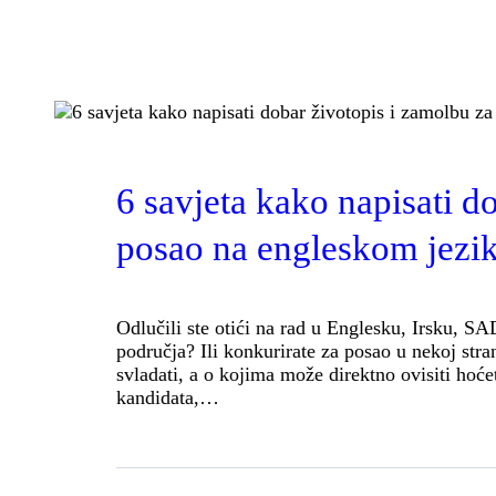
BLOG
NEWS
6 savjeta kako napisati d
posao na engleskom jezi
Odlučili ste otići na rad u Englesku, Irsku, S
područja? Ili konkurirate za posao u nekoj stran
svladati, a o kojima može direktno ovisiti hoćet
kandidata,…