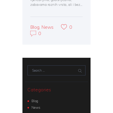
zabavama raznih vrsta, ali i bez…
Blog
,
News
0
0
Search for:
Categories
Blog
News