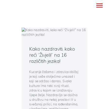
Montanense - strani jezici, tumači i
prevoditelji
HOME
TRANSLATION SERVICES
Kako nazdraviti, kako
FOREIGN LANGUAGE
reći “Živjeli!” na 16
LEARNING
različitih jezika!
ABOUT US
Kucanje čašama i zdravica običaj
BLOG
je koji seže stoljećima unazad i
CONTACT DETAILS
koji se održao i danas. Svaka
kultura ima neki svoj ritual,
ENGLISH
zdravicu kojom se izražavaju
lijepe želje. Nazdravlja se obično
u društvu na nekoj proslavi ili u
svečanoj prilici, na rođendanima,
vjenčanjima, godišnjicama,