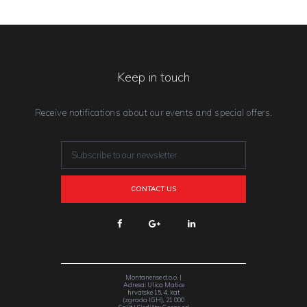
Keep in touch
Receive notifications about our events and special offers.
Montanense d.o.o. |
Adresa: Ulica Matice
hrvatske 15, 4. kat
(zgrada IGH), 21 000