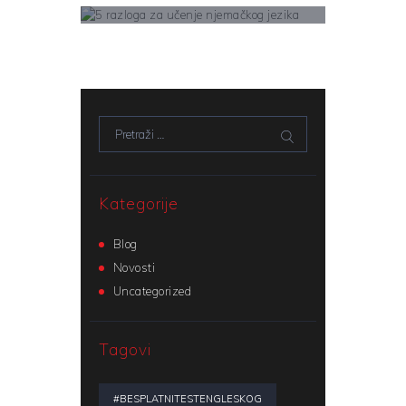
zamke sportskih
ugovora!
Learn More
5 razloga za učenje
njemačkog jezika
Learn More
Pretraži:
Kategorije
Blog
Novosti
Uncategorized
Tagovi
#BESPLATNITESTENGLESKOG