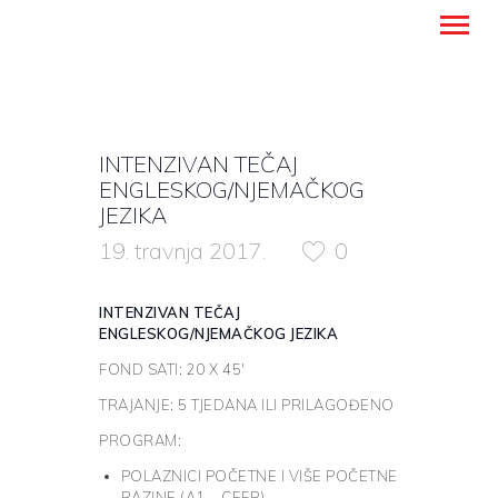
Montanense - strani jezici, tumači i
prevoditelji
INTENZIVAN TEČAJ
NASLOVNICA
ENGLESKOG/NJEMAČKOG
PREVODITELJSKE USLUGE
JEZIKA
UČENJE STRANIH JEZIKA
19. travnja 2017.
0
O NAMA
BLOG
INTENZIVAN TEČAJ
ENGLESKOG/NJEMAČKOG JEZIKA
KONTAKT
FOND SATI: 20 X 45′
HRVATSKI
TRAJANJE: 5 TJEDANA ILI PRILAGOĐENO
PROGRAM:
POLAZNICI POČETNE I VIŠE POČETNE
RAZINE (A1 – CEFR)