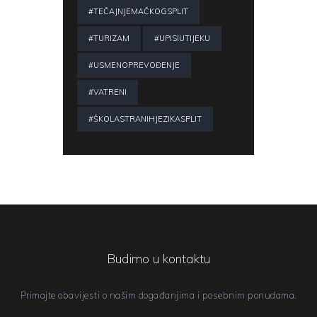
#TEČAJNJEMAČKOGSPLIT
#TURIZAM
#UPISIUTIJEKU
#USMENOPREVOĐENJE
#VATRENI
#ŠKOLASTRANIHJEZIKASPLIT
Budimo u kontaktu
Primajte obavijesti o našim događanjima i posebnim ponudama.