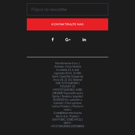
Montanense d.o.o. |
Adresa: Ulica Matice
hrvatske 15, 4. kat
(zgrada IGH), 21 000
Split | Sjedište: Gospe od
mira 19, 21 311 Stobreč
OIB: 57373245393 |
PDV/VAT ID:
HR57373245393 | MBS:
2362406 Trgovački sud u
Splitu | Temeljni kapital:
20.000,00 Kn, uplaćen u
cijelosti | Član uprave:
Ivana Prodan | Poslovni
račun:
Erste&Steiermärkische
Bank d.d., Rijeka |
SWIFT/BIC: ESBCHR22 |
IBAN:
HR2724020061100526816