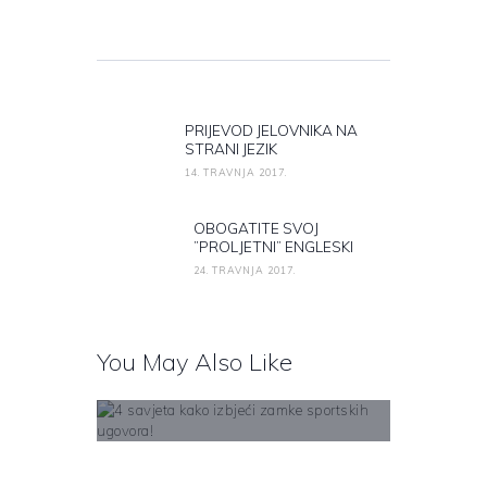
Navigacija objava
PRIJEVOD JELOVNIKA NA
Previous post:
STRANI JEZIK
14. TRAVNJA 2017.
OBOGATITE SVOJ
Next post:
”PROLJETNI” ENGLESKI
24. TRAVNJA 2017.
You May Also Like
4 savjeta kako izbjeći