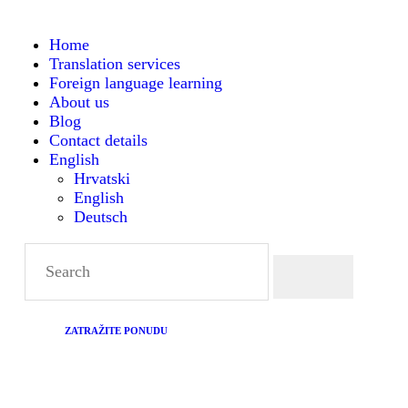
HOME
Home
Translation services
TRANSLATION SERVICES
Montanense - strani jezici, tumači i prevoditelji
Foreign language learning
About us
FOREIGN LANGUAGE
Blog
Contact details
English
LEARNING
Hrvatski
English
Deutsch
ABOUT US
BLOG
CONTACT DETAILS
ZATRAŽITE PONUDU
ENGLISH