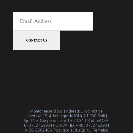
Montanense d.o.o. | Adresa: Ulica Matice
hrvatske 15, 4. kat (zgrada IGH), 21 000 Split |
Sjedište: Gospe od mira 19, 21 311 Stobreč OIB:
57373245393 | PDV/VAT ID: HR57373245393 |
MBS: 2362406 Trgovački sud u Splitu | Temeljni