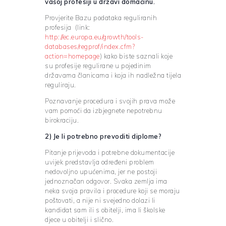
vašoj profesiji u državi domaćinu.
Provjerite Bazu podataka reguliranih
profesija (link:
http://ec.europa.eu/growth/tools-
databases/regprof/index.cfm?
action=homepage
) kako biste saznali koje
su profesije regulirane u pojedinim
državama članicama i koja ih nadležna tijela
reguliraju.
Poznavanje procedura i svojih prava može
vam pomoći da izbjegnete nepotrebnu
birokraciju.
2) Je li potrebno prevoditi diplome?
Pitanje prijevoda i potrebne dokumentacije
uvijek predstavlja određeni problem
nedovoljno upućenima, jer ne postoji
jednoznačan odgovor. Svaka zemlja ima
neka svoja pravila i procedure koji se moraju
poštovati, a nije ni svejedno dolazi li
kandidat sam ili s obitelji, ima li školske
djece u obitelji i slično.