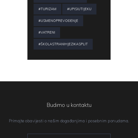
#TURIZAM
#UPISIUTIJEKU
#USMENOPREVOĐENJE
#VATRENI
#ŠKOLASTRANIHJEZIKASPLIT
Budimo u kontaktu
Primajte obavijesti o našim događanjima i posebnim ponudama.