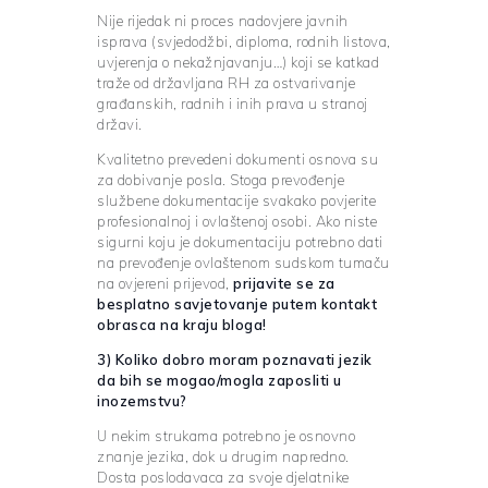
Nije rijedak ni proces nadovjere javnih
isprava (svjedodžbi, diploma, rodnih listova,
uvjerenja o nekažnjavanju…) koji se katkad
traže od državljana RH za ostvarivanje
građanskih, radnih i inih prava u stranoj
državi.
Kvalitetno prevedeni dokumenti osnova su
za dobivanje posla. Stoga prevođenje
službene dokumentacije svakako povjerite
profesionalnoj i ovlaštenoj osobi. Ako niste
sigurni koju je dokumentaciju potrebno dati
na prevođenje ovlaštenom sudskom tumaču
na ovjereni prijevod,
prijavite se za
besplatno savjetovanje putem kontakt
obrasca na kraju bloga!
3) Koliko dobro moram poznavati jezik
da bih se mogao/mogla zaposliti u
inozemstvu?
U nekim strukama potrebno je osnovno
znanje jezika, dok u drugim napredno.
Dosta poslodavaca za svoje djelatnike