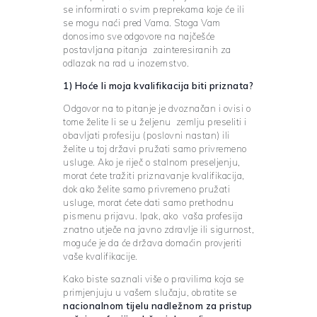
se informirati o svim preprekama koje će ili
se mogu naći pred Vama. Stoga Vam
donosimo sve odgovore na najčešće
postavljana pitanja zainteresiranih za
odlazak na rad u inozemstvo.
1) Hoće li moja kvalifikacija biti priznata?
Odgovor na to pitanje je dvoznačan i ovisi o
tome želite li se u željenu zemlju preseliti i
obavljati profesiju (poslovni nastan) ili
želite u toj državi pružati samo privremeno
usluge. Ako je riječ o stalnom preseljenju,
morat ćete tražiti priznavanje kvalifikacija,
dok ako želite samo privremeno pružati
usluge, morat ćete dati samo prethodnu
pismenu prijavu. Ipak, ako vaša profesija
znatno utječe na javno zdravlje ili sigurnost,
moguće je da će država domaćin provjeriti
vaše kvalifikacije.
Kako biste saznali više o pravilima koja se
primjenjuju u vašem slučaju, obratite se
nacionalnom tijelu nadležnom za pristup