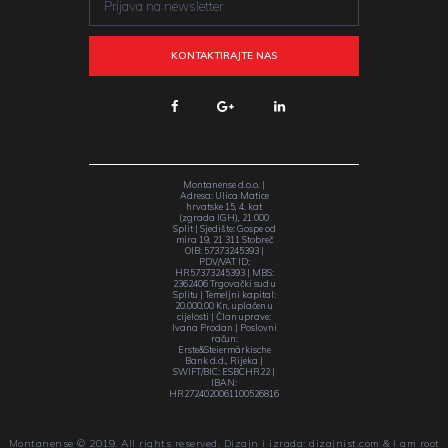
Montanense d.o.o. |
Adresa: Ulica Matice
hrvatske 15, 4. kat
(zgrada IGH), 21 000
Split | Sjedište: Gospe od
mira 19, 21 311 Stobreč
OIB: 57373245393 |
PDV/VAT ID:
HR57373245393 | MBS:
2362406 Trgovački sud u
Splitu | Temeljni kapital:
20.000,00 Kn, uplaćen u
cijelosti | Član uprave:
Ivana Prodan | Poslovni
račun:
Erste&Steiermärkische
Bank d.d., Rijeka |
SWIFT/BIC: ESBCHR22 |
IBAN:
HR2724020061100526816
Montanense © 2019. All rights reserved. Dizajn i izrada:
dizajnist.com
& I am root