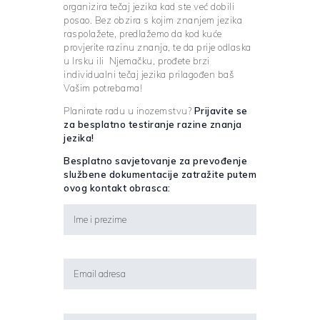
organizira tečaj jezika kad ste već dobili
posao. Bez obzira s kojim znanjem jezika
raspolažete, predlažemo da kod kuće
provjerite razinu znanja, te da prije odlaska
u Irsku ili Njemačku, prođete brzi
individualni tečaj jezika prilagođen baš
Vašim potrebama!
Planirate radu u inozemstvu?
Prijavite se
za besplatno testiranje razine znanja
jezika!
Besplatno savjetovanje za prevođenje
službene dokumentacije zatražite putem
ovog kontakt obrasca: