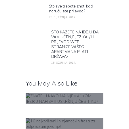
Što sve trebate znati kad
Previous post:
naručujete prijevod?
23. SIJEČNJA 2017.
ŠTO KAŽETE NA IDEJU DA
Next post:
VAM UČENJE JEZIKA I/ILI
PRIJEVOD WEB
STRANICE VAŠEG
APARTMANA PLATI
DRŽAVA?
15. OŽUJKA 2017.
You May Also Like
ZNATE LI KAKO NA
NJEMAČKOM JEZIKU
NAPISATI USKRŠNJU
Learn More