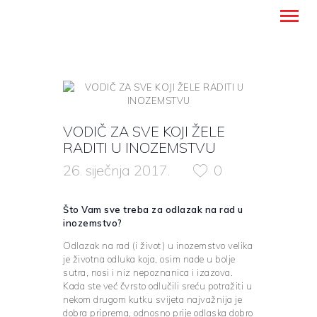
Montanense - strani jezici, tumači i
prevoditelji
NASLOVNICA
VODIČ ZA SVE KOJI ŽELE
PREVODITELJSKE USLUGE
RADITI U INOZEMSTVU
UČENJE STRANIH JEZIKA
26. siječnja 2017.
0
O NAMA
BLOG
Što Vam sve treba za odlazak na rad u
KONTAKT
inozemstvo?
HRVATSKI
Odlazak na rad (i život) u inozemstvo velika
je životna odluka koja, osim nade u bolje
sutra, nosi i niz nepoznanica i izazova.
Kada ste već čvrsto odlučili sreću potražiti u
nekom drugom kutku svijeta najvažnija je
dobra priprema, odnosno prije odlaska dobro