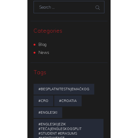
Search for:
Categories
Blog
News
Tags
#BESPLATNITESTNJEMAČKOG
#CRO
#CROATIA
#ENGLESKI
#ENGLESKIJEZIK
#TEČAJENGLESKOGSPLIT
#STUDENT #ERASUMS
#MONTANENSE