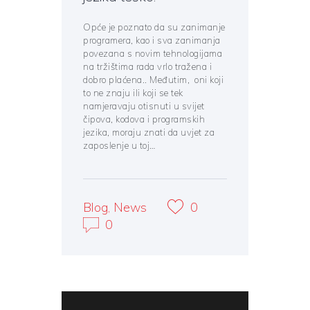
Opće je poznato da su zanimanje
programera, kao i sva zanimanja
povezana s novim tehnologijama
na tržištima rada vrlo tražena i
dobro plaćena.. Međutim, oni koji
to ne znaju ili koji se tek
namjeravaju otisnuti u svijet
čipova, kodova i programskih
jezika, moraju znati da uvjet za
zaposlenje u toj…
Blog
,
News
0
0