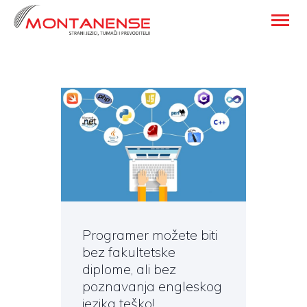
Montanense - strani jezici, tumači i
prevoditelji
HOME
TRANSLATION SERVICES
FOREIGN LANGUAGE
LEARNING
ABOUT US
BLOG
CONTACT DETAILS
Programer možete biti
ENGLISH
bez fakultetske
diplome, ali bez
poznavanja engleskog
jezika teško!